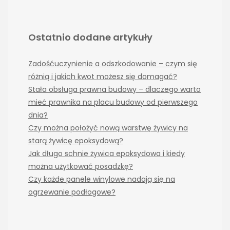
Ostatnio dodane artykuły
Zadośćuczynienie a odszkodowanie – czym się
różnią i jakich kwot możesz się domagać?
Stała obsługa prawna budowy – dlaczego warto
mieć prawnika na placu budowy od pierwszego
dnia?
Czy można położyć nową warstwę żywicy na
starą żywicę epoksydową?
Jak długo schnie żywica epoksydowa i kiedy
można użytkować posadzkę?
Czy każde panele winylowe nadają się na
ogrzewanie podłogowe?