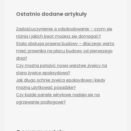
Ostatnio dodane artykuły
Zadośćuczynienie a odszkodowanie – czym się
różnią i jakich kwot możesz się domagać?
Stała obsługa prawna budowy – dlaczego warto
mieć prawnika na placu budowy od pierwszego
dnia?
Czy można położyć nową warstwę żywicy na
starą żywicę epoksydową?
Jak długo schnie żywica epoksydowa i kiedy
można użytkować posadzkę?
Czy każde panele winylowe nadają się na
ogrzewanie podłogowe?