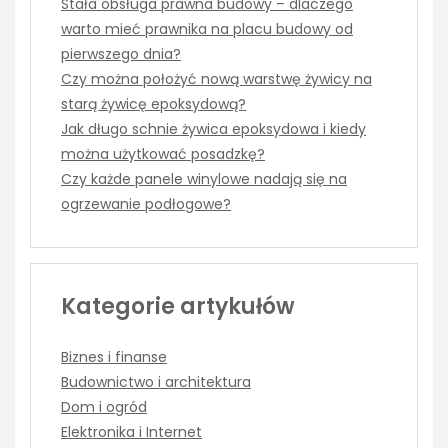
Stała obsługa prawna budowy – dlaczego
warto mieć prawnika na placu budowy od
pierwszego dnia?
Czy można położyć nową warstwę żywicy na
starą żywicę epoksydową?
Jak długo schnie żywica epoksydowa i kiedy
można użytkować posadzkę?
Czy każde panele winylowe nadają się na
ogrzewanie podłogowe?
Kategorie artykułów
Biznes i finanse
Budownictwo i architektura
Dom i ogród
Elektronika i Internet