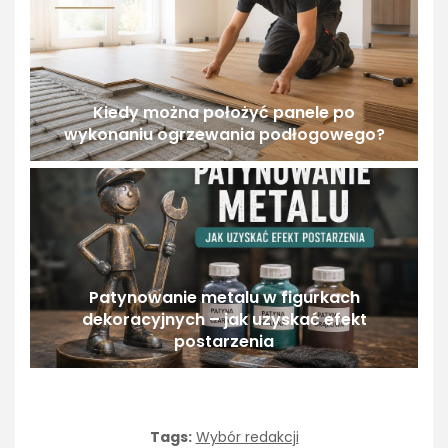
Kiedy można położyć panele po
wykonaniu ogrzewania podłogowego?
Patynowanie metalu w figurkach
dekoracyjnych – jak uzyskać efekt
postarzenia
Tags:
Wybór redakcji