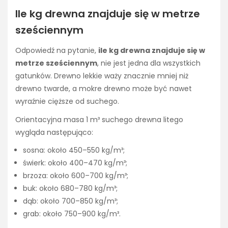
Ile kg drewna znajduje się w metrze
sześciennym
Odpowiedź na pytanie,
ile kg drewna znajduje się w
metrze sześciennym
, nie jest jedna dla wszystkich
gatunków. Drewno lekkie waży znacznie mniej niż
drewno twarde, a mokre drewno może być nawet
wyraźnie cięższe od suchego.
Orientacyjna masa 1 m³ suchego drewna litego
wygląda następująco:
sosna: około 450–550 kg/m³;
świerk: około 400–470 kg/m³;
brzoza: około 600–700 kg/m³;
buk: około 680–780 kg/m³;
dąb: około 700–850 kg/m³;
grab: około 750–900 kg/m³.