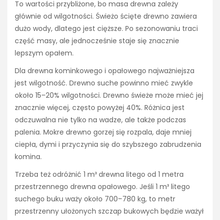
To wartości przybliżone, bo masa drewna zależy
głównie od wilgotności. Świeżo ścięte drewno zawiera
dużo wody, dlatego jest cięższe. Po sezonowaniu traci
część masy, ale jednocześnie staje się znacznie
lepszym opałem.
Dla drewna kominkowego i opałowego najważniejsza
jest wilgotność. Drewno suche powinno mieć zwykle
około 15–20% wilgotności. Drewno świeże może mieć jej
znacznie więcej, często powyżej 40%. Różnica jest
odczuwalna nie tylko na wadze, ale także podczas
palenia. Mokre drewno gorzej się rozpala, daje mniej
ciepła, dymi i przyczynia się do szybszego zabrudzenia
komina.
Trzeba też odróżnić 1 m³ drewna litego od 1 metra
przestrzennego drewna opałowego. Jeśli 1 m³ litego
suchego buku waży około 700–780 kg, to metr
przestrzenny ułożonych szczap bukowych będzie ważył