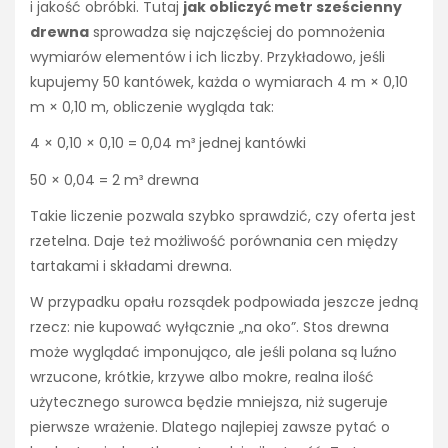
i jakość obróbki. Tutaj
jak obliczyć metr sześcienny
drewna
sprowadza się najczęściej do pomnożenia
wymiarów elementów i ich liczby. Przykładowo, jeśli
kupujemy 50 kantówek, każda o wymiarach 4 m × 0,10
m × 0,10 m, obliczenie wygląda tak:
4 × 0,10 × 0,10 = 0,04 m³ jednej kantówki
50 × 0,04 = 2 m³ drewna
Takie liczenie pozwala szybko sprawdzić, czy oferta jest
rzetelna. Daje też możliwość porównania cen między
tartakami i składami drewna.
W przypadku opału rozsądek podpowiada jeszcze jedną
rzecz: nie kupować wyłącznie „na oko”. Stos drewna
może wyglądać imponująco, ale jeśli polana są luźno
wrzucone, krótkie, krzywe albo mokre, realna ilość
użytecznego surowca będzie mniejsza, niż sugeruje
pierwsze wrażenie. Dlatego najlepiej zawsze pytać o