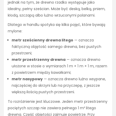
jednak na tym, że drewno rzadko występuje jako
idealny, pełny sześcian. Może być deską, belką, pniem,
kłodą, szczapą albo luźno wrzuconymi polanami.
Dlatego w handlu spotyka się kilka pojęć, które bywają
mylone:
metr sześcienny drewna litego
— oznacza
faktyczną objętość samego drewna, bez pustych
przestrzeni;
metr przestrzenny drewna
— oznacza drewno
ułożone w stosie o wymiarach 1 m × 1 m × 1 m, razem
z powietrzem między kawałkami;
metr nasypowy
— oznacza drewno luźno wsypane,
najczęściej do skrzyni lub na przyczepę, z jeszcze
większą ilością pustych przestrzeni.
To rozróżnienie jest kluczowe. Jeden metr przestrzenny
pociętych szczap nie zawiera pełnego 1 m³ litego
drewna. Część objętości zajmuje powietrze. Przy