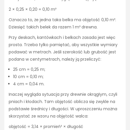
2 × 0,25 × 0,20 = 0,10 m³
Oznacza to, że jedna taka belka ma objętość 0,10 m³.
Dziesięć takich belek da razem 1 m³ drewna.
Przy deskach, kantówkach i belkach zasada jest więc
prosta. Trzeba tylko pamiętać, aby wszystkie wymiary
podawać w metrach. Jeśli szerokość lub grubość jest
podana w centymetrach, należy ją przeliczyć:
25 cm = 0,25 m;
10 cm = 0,10 m;
4 cm = 0,04 m.
Inaczej wygląda sytuacja przy drewnie okrągłym, czyli
pniach i kłodach. Tam objętość oblicza się zwykle na
podstawie średnicy i długości. W uproszczeniu można
skorzystać ze wzoru na objętość walca:
objętość = 3,14 × promień² × długość