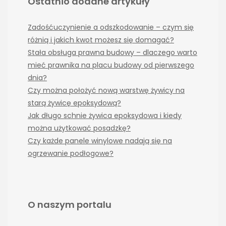
Ostatnio dodane artykuły
Zadośćuczynienie a odszkodowanie – czym się
różnią i jakich kwot możesz się domagać?
Stała obsługa prawna budowy – dlaczego warto
mieć prawnika na placu budowy od pierwszego
dnia?
Czy można położyć nową warstwę żywicy na
starą żywicę epoksydową?
Jak długo schnie żywica epoksydowa i kiedy
można użytkować posadzkę?
Czy każde panele winylowe nadają się na
ogrzewanie podłogowe?
O naszym portalu