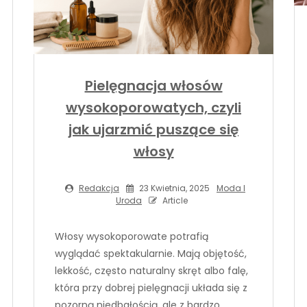
Pielęgnacja włosów
wysokoporowatych, czyli
jak ujarzmić puszące się
włosy
Redakcja
23 Kwietnia, 2025
Moda I
Uroda
Article
Włosy wysokoporowate potrafią
wyglądać spektakularnie. Mają objętość,
lekkość, często naturalny skręt albo falę,
która przy dobrej pielęgnacji układa się z
pozorną niedbałością, ale z bardzo