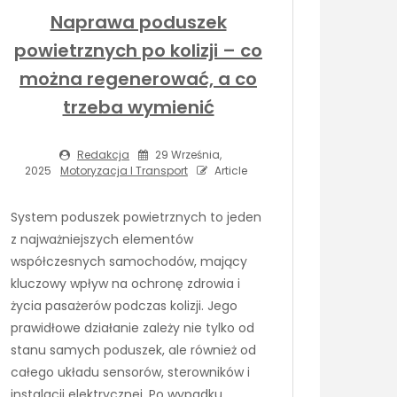
Naprawa poduszek
powietrznych po kolizji – co
można regenerować, a co
trzeba wymienić
Redakcja
29 Września,
2025
Motoryzacja I Transport
Article
System poduszek powietrznych to jeden
z najważniejszych elementów
współczesnych samochodów, mający
kluczowy wpływ na ochronę zdrowia i
życia pasażerów podczas kolizji. Jego
prawidłowe działanie zależy nie tylko od
stanu samych poduszek, ale również od
całego układu sensorów, sterowników i
instalacji elektrycznej. Po wypadku