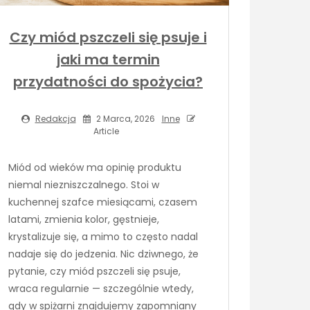
Czy miód pszczeli się psuje i
jaki ma termin
przydatności do spożycia?
Redakcja
2 Marca, 2026
Inne
Article
Miód od wieków ma opinię produktu
niemal niezniszczalnego. Stoi w
kuchennej szafce miesiącami, czasem
latami, zmienia kolor, gęstnieje,
krystalizuje się, a mimo to często nadal
nadaje się do jedzenia. Nic dziwnego, że
pytanie, czy miód pszczeli się psuje,
wraca regularnie — szczególnie wtedy,
gdy w spiżarni znajdujemy zapomniany