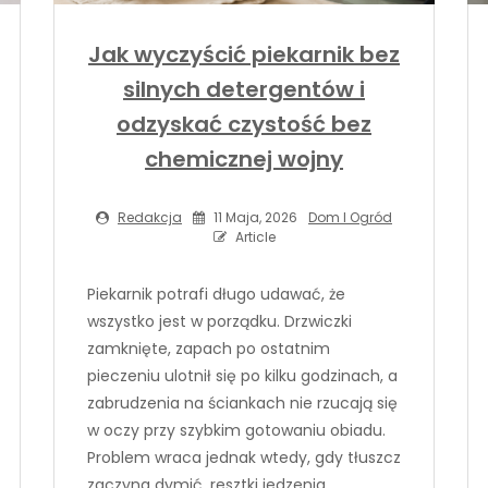
Jak wyczyścić piekarnik bez
silnych detergentów i
odzyskać czystość bez
chemicznej wojny
Redakcja
11 Maja, 2026
Dom I Ogród
Article
Piekarnik potrafi długo udawać, że
wszystko jest w porządku. Drzwiczki
zamknięte, zapach po ostatnim
pieczeniu ulotnił się po kilku godzinach, a
zabrudzenia na ściankach nie rzucają się
w oczy przy szybkim gotowaniu obiadu.
Problem wraca jednak wtedy, gdy tłuszcz
zaczyna dymić, resztki jedzenia