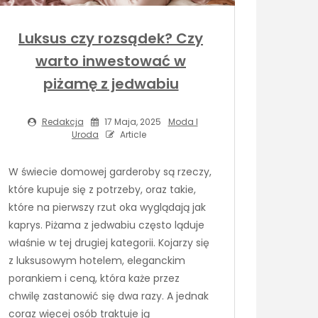
Luksus czy rozsądek? Czy
warto inwestować w
piżamę z jedwabiu
Redakcja
17 Maja, 2025
Moda I
Uroda
Article
W świecie domowej garderoby są rzeczy,
które kupuje się z potrzeby, oraz takie,
które na pierwszy rzut oka wyglądają jak
kaprys. Piżama z jedwabiu często ląduje
właśnie w tej drugiej kategorii. Kojarzy się
z luksusowym hotelem, eleganckim
porankiem i ceną, która każe przez
chwilę zastanowić się dwa razy. A jednak
coraz więcej osób traktuje ją