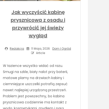
Jak wyczyścić kabinę
prysznicową z osadu i
przywrócić jej świeży
wygląd
Redakcja
11 Maja, 2026
Dom I Ogród
Article
W łazience wszystko widać od razu.
Smugi na szkle, biały nalot przy baterii,
matowe plamy na drzwiach kabiny i
ciemniejące uszczelki potrafią zepsuć
nawet najlepiej urządzoną przestrzeń.
Problem jest powszechny, bo kabina
prysznicowa codziennie ma kontakt z
wodą, kosmetykami, mydłem i parą