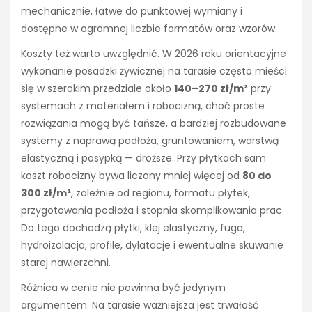
mechanicznie, łatwe do punktowej wymiany i
dostępne w ogromnej liczbie formatów oraz wzorów.
Koszty też warto uwzględnić. W 2026 roku orientacyjne
wykonanie posadzki żywicznej na tarasie często mieści
się w szerokim przedziale około
140–270 zł/m²
przy
systemach z materiałem i robocizną, choć proste
rozwiązania mogą być tańsze, a bardziej rozbudowane
systemy z naprawą podłoża, gruntowaniem, warstwą
elastyczną i posypką — droższe. Przy płytkach sam
koszt robocizny bywa liczony mniej więcej od
80 do
300 zł/m²
, zależnie od regionu, formatu płytek,
przygotowania podłoża i stopnia skomplikowania prac.
Do tego dochodzą płytki, klej elastyczny, fuga,
hydroizolacja, profile, dylatacje i ewentualne skuwanie
starej nawierzchni.
Różnica w cenie nie powinna być jedynym
argumentem. Na tarasie ważniejsza jest trwałość