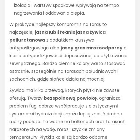
izolacja i warstwy spadkowe wpływają na tempo
nagrzewania i oddawania ciepła.
W praktyce najlepszy kompromis na taras to
najczęściej
jasna lub średniojasna żywica
poliuretanowa
z dodatkiem kruszywa
antypoślizgowego albo
jasny gres mrozoodporny
o
klasie antypoślizgowości dopasowanej do użytkowania
zewnętrznego. Bardzo ciemne kolory warto stosować
ostrożnie, szczególnie na tarasach południowych i
zachodnich, gdzie słońce działa najmocniej.
Żywica ma kilka przewag, których płytki nie zawsze
oferują. Tworzy
bezspoinową powłokę
, ogranicza
problem fug, dobrze współpracuje z elastycznymi
systemami hydroizolacji i może lepiej znosić drobne
ruchy podłoża. To ważne na balkonach oraz tarasach
narażonych na wodę, mróz i szybkie zmiany
temperatury. Płytki z kolei są bardzo odporne