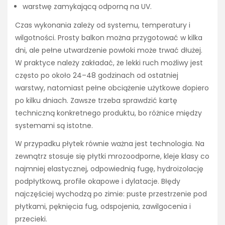
warstwę zamykającą odporną na UV.
Czas wykonania zależy od systemu, temperatury i
wilgotności. Prosty balkon można przygotować w kilka
dni, ale pełne utwardzenie powłoki może trwać dłużej.
W praktyce należy zakładać, że lekki ruch możliwy jest
często po około 24–48 godzinach od ostatniej
warstwy, natomiast pełne obciążenie użytkowe dopiero
po kilku dniach. Zawsze trzeba sprawdzić kartę
techniczną konkretnego produktu, bo różnice między
systemami są istotne.
W przypadku płytek równie ważna jest technologia. Na
zewnątrz stosuje się płytki mrozoodporne, kleje klasy co
najmniej elastycznej, odpowiednią fugę, hydroizolację
podpłytkową, profile okapowe i dylatacje. Błędy
najczęściej wychodzą po zimie: puste przestrzenie pod
płytkami, pęknięcia fug, odspojenia, zawilgocenia i
przecieki.