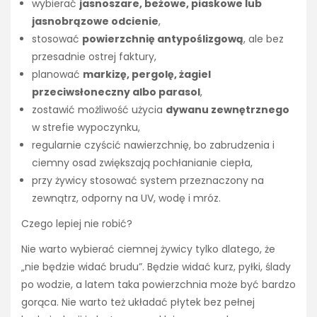
wybierać
jasnoszare, beżowe, piaskowe lub
jasnobrązowe odcienie
,
stosować
powierzchnię antypoślizgową
, ale bez
przesadnie ostrej faktury,
planować
markizę, pergolę, żagiel
przeciwsłoneczny albo parasol
,
zostawić możliwość użycia
dywanu zewnętrznego
w strefie wypoczynku,
regularnie czyścić nawierzchnię, bo zabrudzenia i
ciemny osad zwiększają pochłanianie ciepła,
przy żywicy stosować system przeznaczony na
zewnątrz, odporny na UV, wodę i mróz.
Czego lepiej nie robić?
Nie warto wybierać ciemnej żywicy tylko dlatego, że
„nie będzie widać brudu”. Będzie widać kurz, pyłki, ślady
po wodzie, a latem taka powierzchnia może być bardzo
gorąca. Nie warto też układać płytek bez pełnej