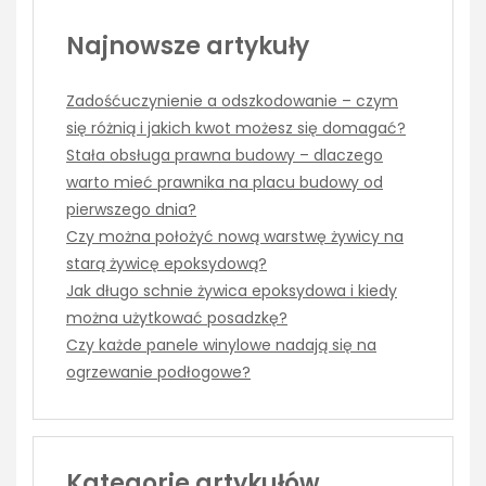
Najnowsze artykuły
Zadośćuczynienie a odszkodowanie – czym
się różnią i jakich kwot możesz się domagać?
Stała obsługa prawna budowy – dlaczego
warto mieć prawnika na placu budowy od
pierwszego dnia?
Czy można położyć nową warstwę żywicy na
starą żywicę epoksydową?
Jak długo schnie żywica epoksydowa i kiedy
można użytkować posadzkę?
Czy każde panele winylowe nadają się na
ogrzewanie podłogowe?
Kategorie artykułów