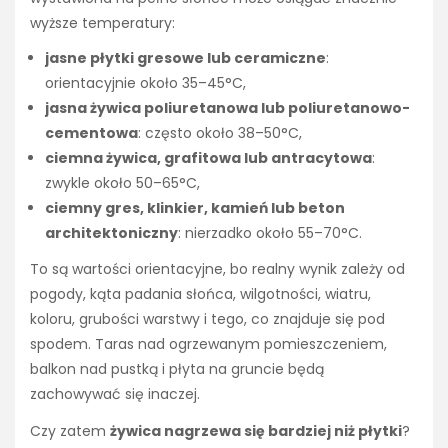
wyższe temperatury:
jasne płytki gresowe lub ceramiczne
:
orientacyjnie około 35–45°C,
jasna żywica poliuretanowa lub poliuretanowo-
cementowa
: często około 38–50°C,
ciemna żywica, grafitowa lub antracytowa
:
zwykle około 50–65°C,
ciemny gres, klinkier, kamień lub beton
architektoniczny
: nierzadko około 55–70°C.
To są wartości orientacyjne, bo realny wynik zależy od
pogody, kąta padania słońca, wilgotności, wiatru,
koloru, grubości warstwy i tego, co znajduje się pod
spodem. Taras nad ogrzewanym pomieszczeniem,
balkon nad pustką i płyta na gruncie będą
zachowywać się inaczej.
Czy zatem
żywica nagrzewa się bardziej niż płytki
?