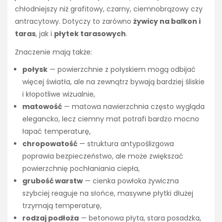
chłodniejszy niż grafitowy, czarny, ciemnobrązowy czy
antracytowy. Dotyczy to zarówno
żywicy na balkon i
taras
, jak i
płytek tarasowych
.
Znaczenie mają także:
połysk
— powierzchnie z połyskiem mogą odbijać
więcej światła, ale na zewnątrz bywają bardziej śliskie
i kłopotliwe wizualnie,
matowość
— matowa nawierzchnia często wygląda
elegancko, lecz ciemny mat potrafi bardzo mocno
łapać temperaturę,
chropowatość
— struktura antypoślizgowa
poprawia bezpieczeństwo, ale może zwiększać
powierzchnię pochłaniania ciepła,
grubość warstw
— cienka powłoka żywiczna
szybciej reaguje na słońce, masywne płytki dłużej
trzymają temperaturę,
rodzaj podłoża
— betonowa płyta, stara posadzka,