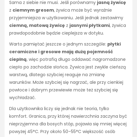
Sama z siebie nie musi. Jeśli porównamy
jasną żywicę
z
ciemnym gresem
, żywica może być wyraźnie
przyjemniejsza w użytkowaniu. Jeśli jednak zestawimy
ciemną, matową żywicę
z
jasnymi płytkami
, żywica
prawdopodobnie będzie cieplejsza w dotyku.
Warto pamiętać jeszcze o jednym szczególe:
płytki
ceramiczne i gresowe mają dużą pojemność
cieplną
, więc potrafią długo oddawać nagromadzone
ciepło po zachodzie słońca. Żywica jest zwykle cieńszą
warstwą, dlatego szybciej reaguje na zmianę
warunków. Może szybciej się nagrzać, ale przy cienkiej
powłoce i dobrym przewiewie może też szybciej się
wychładzać.
Dla użytkownika liczy się jednak nie teoria, tylko
komfort. Granica, przy której nawierzchnia zaczyna być
nieprzyjemna dla bosych stóp, pojawia się mniej więcej
powyżej 45°C. Przy około 50–55°C większość osób