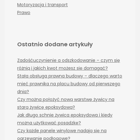
Motoryzacja i transport
Prawo
Ostatnio dodane artykuły
Zadośćuczynienie a odszkodowanie – czym się
różnią i jakich kwot możesz się domagać?
Stała obsługa prawna budowy – dlaczego warto
mieć prawnika na placu budowy od pierwszego
dnia?
Czy można położyć nową warstwę żywicy na
starą żywicę epoksydową?
Jak długo schnie żywica epoksydowa i kiedy
można użytkować posadzkę?
Czy każde panele winylowe nadają się na
ogrzewanie podłogowe?