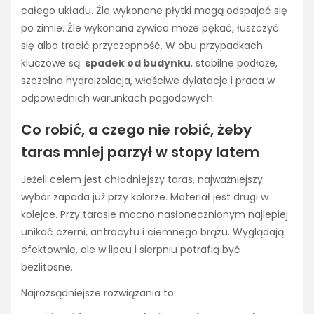
całego układu. Źle wykonane płytki mogą odspajać się
po zimie. Źle wykonana żywica może pękać, łuszczyć
się albo tracić przyczepność. W obu przypadkach
kluczowe są:
spadek od budynku
, stabilne podłoże,
szczelna hydroizolacja, właściwe dylatacje i praca w
odpowiednich warunkach pogodowych.
Co robić, a czego nie robić, żeby
taras mniej parzył w stopy latem
Jeżeli celem jest chłodniejszy taras, najważniejszy
wybór zapada już przy kolorze. Materiał jest drugi w
kolejce. Przy tarasie mocno nasłonecznionym najlepiej
unikać czerni, antracytu i ciemnego brązu. Wyglądają
efektownie, ale w lipcu i sierpniu potrafią być
bezlitosne.
Najrozsądniejsze rozwiązania to: