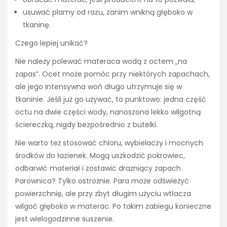
usuwać plamy od razu, zanim wnikną głęboko w
tkaninę.
Czego lepiej unikać?
Nie należy polewać materaca wodą z octem „na
zapas”. Ocet może pomóc przy niektórych zapachach,
ale jego intensywna woń długo utrzymuje się w
tkaninie. Jeśli już go używać, to punktowo: jedna część
octu na dwie części wody, nanoszona lekko wilgotną
ściereczką, nigdy bezpośrednio z butelki.
Nie warto też stosować chloru, wybielaczy i mocnych
środków do łazienek. Mogą uszkodzić pokrowiec,
odbarwić materiał i zostawić drażniący zapach.
Parownica? Tylko ostrożnie. Para może odświeżyć
powierzchnię, ale przy zbyt długim użyciu wtłacza
wilgoć głęboko w materac. Po takim zabiegu konieczne
jest wielogodzinne suszenie.