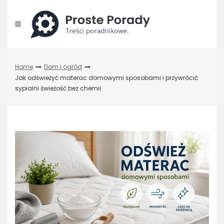
Skip
to
content
Home
Dom i ogród
Jak odświeżyć materac domowymi sposobami i przywrócić
sypialni świeżość bez chemii