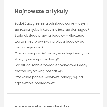
Najnowsze artykuły
Zadośćuczynienie a odszkodowanie – czym
się różnią i jakich kwot możesz się domagać?
Stała obsługa prawna budowy – dlaczego
warto mieć prawnika na placu budowy od
pierwszego dnia?
Czy można położyć nową warstwę żywicy na
starą żywicę epoksydową?
Jak długo schnie żywica epoksydowa i kiedy
można użytkować posadzkę?
Czy każde panele winylowe nadają się na
ogrzewanie podłogowe?