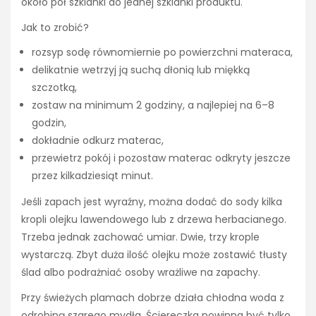
około pół szklanki do jednej szklanki produktu.
Jak to zrobić?
rozsyp sodę równomiernie po powierzchni materaca,
delikatnie wetrzyj ją suchą dłonią lub miękką
szczotką,
zostaw na minimum 2 godziny, a najlepiej na 6–8
godzin,
dokładnie odkurz materac,
przewietrz pokój i pozostaw materac odkryty jeszcze
przez kilkadziesiąt minut.
Jeśli zapach jest wyraźny, można dodać do sody kilka
kropli olejku lawendowego lub z drzewa herbacianego.
Trzeba jednak zachować umiar. Dwie, trzy krople
wystarczą. Zbyt duża ilość olejku może zostawić tłusty
ślad albo podrażniać osoby wrażliwe na zapachy.
Przy świeżych plamach dobrze działa chłodna woda z
odrobiną szarego mydła. Ściereczka powinna być tylko