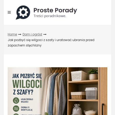
Skip
to
content
Home
Dom i ogród
Jak pozbyć się wilgoci z szafy i uratować ubrania przed
zapachem stęchlizny