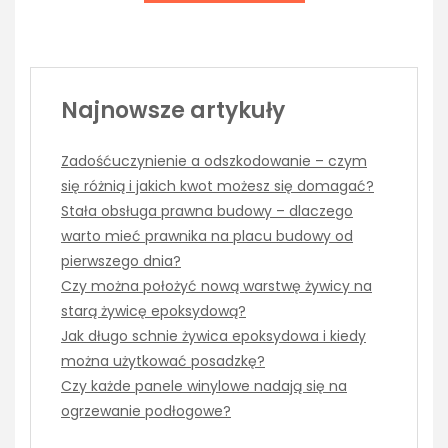
Najnowsze artykuły
Zadośćuczynienie a odszkodowanie – czym
się różnią i jakich kwot możesz się domagać?
Stała obsługa prawna budowy – dlaczego
warto mieć prawnika na placu budowy od
pierwszego dnia?
Czy można położyć nową warstwę żywicy na
starą żywicę epoksydową?
Jak długo schnie żywica epoksydowa i kiedy
można użytkować posadzkę?
Czy każde panele winylowe nadają się na
ogrzewanie podłogowe?