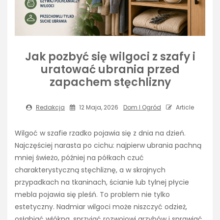
Jak pozbyć się wilgoci z szafy i
uratować ubrania przed
zapachem stęchlizny
Redakcja
12 Maja, 2026
Dom I Ogród
Article
Wilgoć w szafie rzadko pojawia się z dnia na dzień.
Najczęściej narasta po cichu: najpierw ubrania pachną
mniej świeżo, później na półkach czuć
charakterystyczną stęchliznę, a w skrajnych
przypadkach na tkaninach, ścianie lub tylnej płycie
mebla pojawia się pleśń. To problem nie tylko
estetyczny. Nadmiar wilgoci może niszczyć odzież,
osłabiać włókna, sprzyjać rozwojowi grzybów i sprawiać,