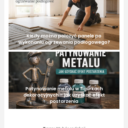
Kiedy można położyć panele po
wykonaniu ogrzewania podłogowego?
Patynowanie metalu w figurkach
dekoracyjnych – jak uzyskać efekt
postarzenia