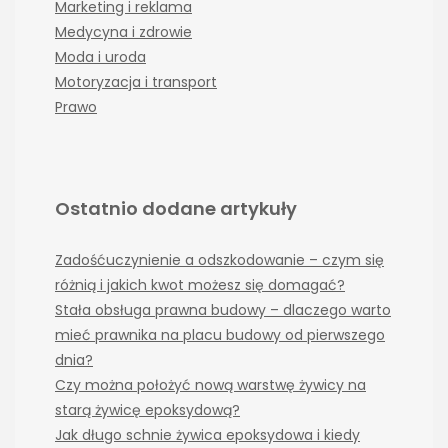
Marketing i reklama
Medycyna i zdrowie
Moda i uroda
Motoryzacja i transport
Prawo
Ostatnio dodane artykuły
Zadośćuczynienie a odszkodowanie – czym się
różnią i jakich kwot możesz się domagać?
Stała obsługa prawna budowy – dlaczego warto
mieć prawnika na placu budowy od pierwszego
dnia?
Czy można położyć nową warstwę żywicy na
starą żywicę epoksydową?
Jak długo schnie żywica epoksydowa i kiedy