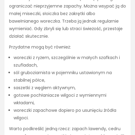
ograniczać nieprzyjemne zapachy. Można wsypać ją do
małej miseczki, słoiczka bez zakrętki albo
bawełnianego woreczka. Trzeba ją jednak regularnie
wymieniać. Gdy zbryli się lub straci świeżość, przestaje
działać skutecznie.
Przydatne mogą być również:
woreczki z ryżem, szczególnie w małych szafkach i
szufladach,
sól gruboziarnista w pojemniku ustawionym na
stabilnej półce,
saszetki z węglem aktywnym,
gotowe pochłaniacze wilgoci z wymiennymi
wkładami,
woreczki zapachowe dopiero po usunięciu źródła
wilgoci.
Warto podkreślić jedną rzecz: zapach lawendy, cedru