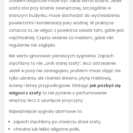
Źródłem kłopotów może być także sama ściana. Jeżeli
szafa stoi przy ścianie zewnętrznej, szczególnie w
starszym budynku, może dochodzić do wychładzania
powierzchni i kondensacji pary wodnej. W praktyce
oznacza to, że wilgoć z powietrza osiada tam, gdzie jest
najchłodniej. Często właśnie za meblem, gdzie nikt
regularnie nie zagląda.
Nie warto ignorować pierwszych sygnałów. Zapach
stęchlizny to nie „urok starej szafy”, lecz ostrzeżenie.
Jeżeli w porę nie zareagujesz, problem może objąć nie
tylko ubrania, ale również drewno, płytę meblową,
ścianę i listwy przypodłogowe. Dlatego
jak pozbyć się
wilgoci z szafy
to nie pytanie o perfumowanie
wnętrza, lecz o usunięcie przyczyny.
Najważniejsze sygnały alarmowe to:
zapach stęchlizny po otwarciu drzwi szafy,
chłodne lub lekko wilgotne półki,