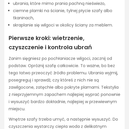
ubrania, które mimo prania pachną nieświeżo,
ciemne plamki na ścianie, tylnej płycie szafy albo
tkaninach,
skraplanie się wilgoci w okolicy ściany za meblem.
Pierwsze kroki: wietrzenie,
czyszczenie i kontrola ubrań
Zanim sięgniesz po pochłaniacze wilgoci, zacznij od
podstaw. Opróżnij szafę całkowicie. To ważne, bo bez
tego łatwo przeoczyć źródło problemu. Ubrania wyjmij,
posegreguj i sprawdź, czy któreś z nich nie są
zawilgocone, zatęchłe albo pokryte plamami. Tekstylia
z nieprzyjemnym zapachem najlepiej wyprać ponownie
i wysuszyć bardzo dokładnie, najlepiej w przewiewnym
miejscu.
Wnętrze szafy trzeba umyć, a następnie wysuszyć. Do
czyszczenia wystarczy ciepła woda z delikatnym