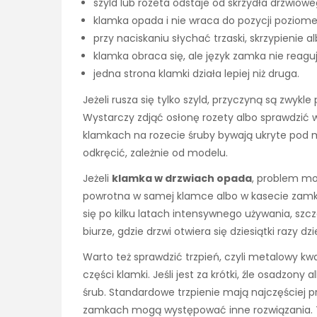
szyld lub rozeta odstaje od skrzydła drzwiowe
klamka opada i nie wraca do pozycji poziomej
przy naciskaniu słychać trzaski, skrzypienie a
klamka obraca się, ale język zamka nie reaguj
jedna strona klamki działa lepiej niż druga.
Jeżeli rusza się tylko szyld, przyczyną są zwy
Wystarczy zdjąć osłonę rozety albo sprawdzić wi
klamkach na rozecie śruby bywają ukryte pod m
odkręcić, zależnie od modelu.
Jeżeli
klamka w drzwiach opada
, problem mo
powrotna w samej klamce albo w kasecie zam
się po kilku latach intensywnego używania, szc
biurze, gdzie drzwi otwiera się dziesiątki razy dzi
Warto też sprawdzić trzpień, czyli metalowy k
części klamki. Jeśli jest za krótki, źle osadz
śrub. Standardowe trzpienie mają najczęściej p
zamkach mogą występować inne rozwiązania. T