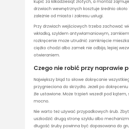
kupić za kilkadziesiąt złotych, a montaż zajm
drzwiach wewnętrznych kosztuje średnio około 16
zależnie od miasta i zakresu usługi.
Przy drzwiach wejściowych trzeba zachować wi
wkładką, szyldem antywłamaniowym, zamkiem 
rozkręcenie może utrudnić zamknięcie mieszkani
ciężko chodzi albo zamek nie odbija, lepiej we
otwieraniem.
Czego nie robić przy naprawie 
Największy błąd to siłowe dokręcanie wszystkie
przygnieciona do skrzydła. Jeżeli po dokręceniu
źle ustawione. Może trzpień wszedł pod kątem, s
mocno.
Nie warto też używać przypadkowych śrub. Zbyt 
uszkodzić drugą stronę szyldu albo mechani
długość śruby powinna być dopasowana do gru