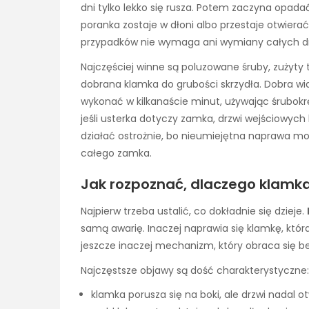
dni tylko lekko się rusza. Potem zaczyna opadać
poranka zostaje w dłoni albo przestaje otwierać 
przypadków nie wymaga ani wymiany całych d
Najczęściej winne są poluzowane śruby, zużyty 
dobrana klamka do grubości skrzydła. Dobra w
wykonać w kilkanaście minut, używając śrubokrę
jeśli usterka dotyczy zamka, drzwi wejściowy
działać ostrożnie, bo nieumiejętna naprawa mo
całego zamka.
Jak rozpoznać, dlaczego klamka
Najpierw trzeba ustalić, co dokładnie się dzieje.
samą awarię. Inaczej naprawia się klamkę, która
jeszcze inaczej mechanizm, który obraca się be
Najczęstsze objawy są dość charakterystyczne:
klamka porusza się na boki, ale drzwi nadal ot