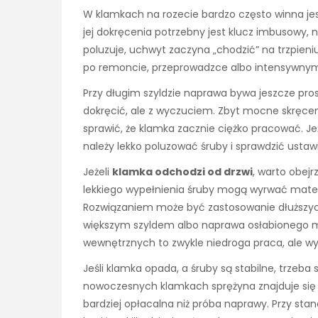
W klamkach na rozecie bardzo często winna je
jej dokręcenia potrzebny jest klucz imbusowy, n
poluzuje, uchwyt zaczyna „chodzić” na trzpieni
po remoncie, przeprowadzce albo intensywnym
Przy długim szyldzie naprawa bywa jeszcze pros
dokręcić, ale z wyczuciem. Zbyt mocne skręcen
sprawić, że klamka zacznie ciężko pracować. Jeż
należy lekko poluzować śruby i sprawdzić ustawi
Jeżeli
klamka odchodzi od drzwi
, warto obej
lekkiego wypełnienia śruby mogą wyrwać mater
Rozwiązaniem może być zastosowanie dłuższyc
większym szyldem albo naprawa osłabionego m
wewnętrznych to zwykle niedroga praca, ale w
Jeśli klamka opada, a śruby są stabilne, trze
nowoczesnych klamkach sprężyna znajduje się
bardziej opłacalna niż próba naprawy. Przy 