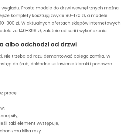
łu i wyglądu. Proste modele do drzwi wewnętrznych można
iejsze komplety kosztują zwykle 80–170 zł, a modele
0–300 zł. W aktualnych ofertach sklepów internetowych
dele za 140–399 zł, zależnie od serii i wykończenia.
a albo odchodzi od drzwi
ci. Nie trzeba od razu demontować całego zamka. W
stęp do śrub, dokładne ustawienie klamki i ponowne
sz pracę,
wi,
nej siły,
śli taki element występuje,
hanizmu kilka razy.