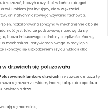
, trzeszczeć, haczyć o szyld, aż w końcu któregoś
drzwi. Problem jest irytujący, ale w większości
rzwi, ani natychmiastowego wzywania fachowca.
trzpień, rozkalibrowana sprężyna w mechanizmie albo źle
iadomość jest taka, że podstawową naprawę da się
ta, klucza imbusowego i odrobiny cierpliwości. Gorzej,
ch lub mechanizmu antywłamaniowego. Wtedy lepiej
że skończyć się uszkodzeniem szyldu, wkładki albo
 w drzwiach się poluzowała
Poluzowana klamka w drzwiach
nie zawsze oznacza tę
 rusza się razem z szyldem, inaczej taką, która opada, a
z otwierania drzwi.
wierają się normalnie,