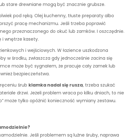
lub stare drewniane mogą być znacznie grubsze.
wiek pod ręką. Olej kuchenny, tłuste preparaty albo
gorszyć pracę mechanizmu. Jeśli trzeba poprawić
cznego przeznaczonego do okuć lub zamków. I oszczędnie.
 i wnętrze kasety.
azienkowych i wejściowych. W łazience uszkodzona
y w środku, zwłaszcza gdy jednocześnie zacina się
lamce może być sygnałem, że pracuje cały zamek lub
 również bezpieczeństwa.
okręceniu śrub
klamka nadal się rusza
, trzeba szukać
eriale drzwi. Jeżeli problem wraca po kilku dniach, to nie
ko” może tylko opóźnić konieczność wymiany zestawu.
amodzielnie?
samodzielnie. Jeśli problemem są luźne śruby, naprawa