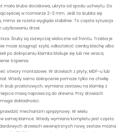
st mała śruba dociskowa, ukryta od spodu uchwytu. Do
ajczęściej w rozmiarze 2–3 mm. Jeśli ta śrubka się
u, mimo że rozeta wygląda stabilnie. To częsta sytuacja
 użytkowaniu drzwi.
tsza. Śruby są zazwyczaj widoczne od frontu. Trzeba je
ie może ściągnąć szyld, odkształcić cienką blachę albo
eli po dokręceniu klamka blokuje się lub nie wraca,
enie trzpienia.
rzeć otwory montażowe. W drzwiach z płyty, MDF-u lub
iał. Wtedy samo dokręcenie pomoże tylko na chwilę.
h śrub przelotowych, wymiana zestawu na klamkę z
iejsca masą naprawczą do drewna. Przy drzwiach
ymaga dokładności.
ba sprawdzić mechanizm sprężynowy. W wielu
 w samej klamce. Wtedy wymiana kompletu jest często
standardowych drzwiach wewnętrznych nowy zestaw można