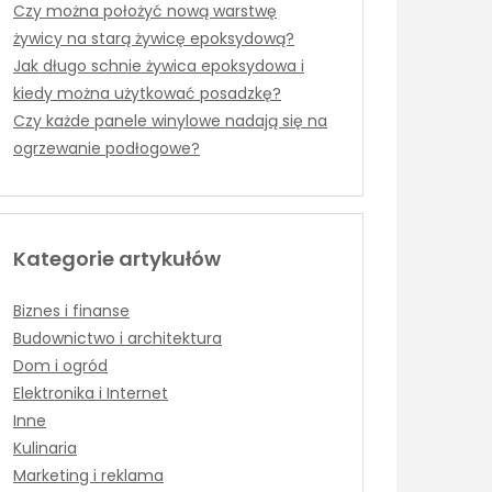
Czy można położyć nową warstwę
żywicy na starą żywicę epoksydową?
Jak długo schnie żywica epoksydowa i
kiedy można użytkować posadzkę?
Czy każde panele winylowe nadają się na
ogrzewanie podłogowe?
Kategorie artykułów
Biznes i finanse
Budownictwo i architektura
Dom i ogród
Elektronika i Internet
Inne
Kulinaria
Marketing i reklama