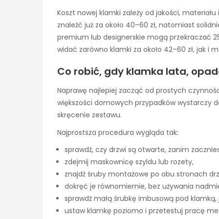
Koszt nowej klamki zależy od jakości, materia
znaleźć już za około 40–60 zł, natomiast solidn
premium lub designerskie mogą przekraczać 25
widać zarówno klamki za około 42–60 zł, jak i mo
Co robić, gdy klamka lata, opad
Naprawę najlepiej zacząć od prostych czynnoś
większości domowych przypadków wystarczy do
skręcenie zestawu.
Najprostsza procedura wygląda tak:
sprawdź, czy drzwi są otwarte, zanim zacznie
zdejmij maskownicę szyldu lub rozety,
znajdź śruby montażowe po obu stronach drz
dokręć je równomiernie, bez używania nadmier
sprawdź małą śrubkę imbusową pod klamką, je
ustaw klamkę poziomo i przetestuj pracę mec