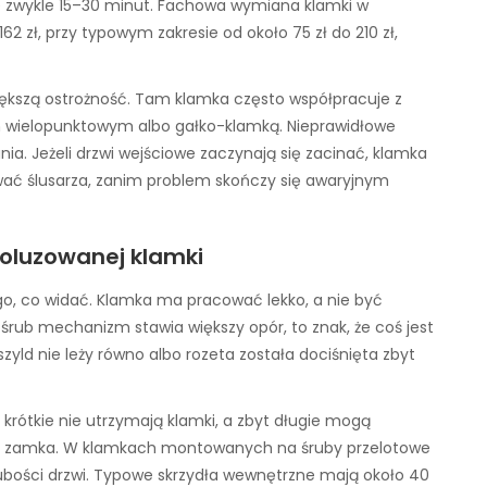
uje zwykle 15–30 minut. Fachowa wymiana klamki w
2 zł, przy typowym zakresie od około 75 zł do 210 zł,
ększą ostrożność. Tam klamka często współpracuje z
wielopunktowym albo gałko-klamką. Nieprawidłowe
a. Jeżeli drzwi wejściowe zaczynają się zacinać, klamka
zwać ślusarza, zanim problem skończy się awaryjnym
poluzowanej klamki
go, co widać. Klamka ma pracować lekko, a nie być
 śrub mechanizm stawia większy opór, to znak, że coś jest
zyld nie leży równo albo rozeta została dociśnięta zbyt
krótkie nie utrzymają klamki, a zbyt długie mogą
zm zamka. W klamkach montowanych na śruby przelotowe
bości drzwi. Typowe skrzydła wewnętrzne mają około 40