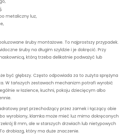
go,
,
lbo metaliczny luz,
e,
kle poluzowane śruby montażowe. To najprostszy przypadek.
doczne śruby na długim szyldzie i je dokręcić. Przy
askownicą, którą trzeba delikatnie podważyć lub
że być głębszy. Często odpowiada za to zużyta sprężyna
ka. W tańszych zestawach mechanizm potrafi wyrobić
zególnie w łazience, kuchni, pokoju dziecięcym albo
ennie.
wadratowy pręt przechodzący przez zamek i łączący obie
ony albo wyrobiony, klamka może mieć luz mimo dokręconych
rzekrój 8 mm, ale w starszych drzwiach lub nietypowych
o drobiazg, który ma duże znaczenie.