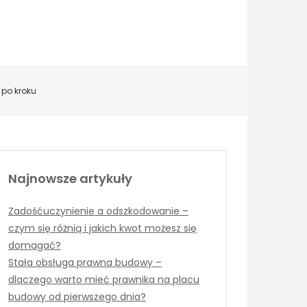
 po kroku
Najnowsze artykuły
Zadośćuczynienie a odszkodowanie –
czym się różnią i jakich kwot możesz się
domagać?
Stała obsługa prawna budowy –
dlaczego warto mieć prawnika na placu
budowy od pierwszego dnia?