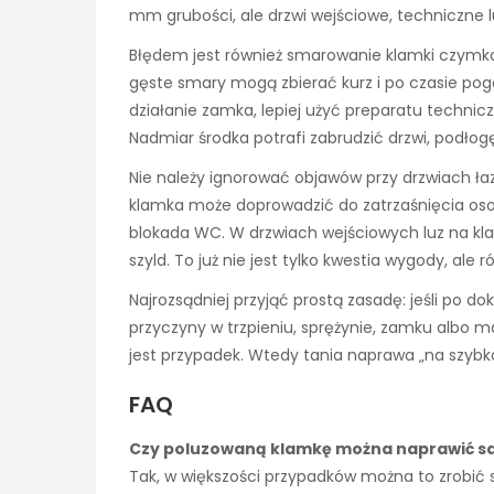
mm grubości, ale drzwi wejściowe, techniczne 
Błędem jest również smarowanie klamki czymkol
gęste smary mogą zbierać kurz i po czasie po
działanie zamka, lepiej użyć preparatu techni
Nadmiar środka potrafi zabrudzić drzwi, podłogę
Nie należy ignorować objawów przy drzwiach ł
klamka może doprowadzić do zatrzaśnięcia osob
blokada WC. W drzwiach wejściowych luz na k
szyld. To już nie jest tylko kwestia wygody, ale
Najrozsądniej przyjąć prostą zasadę: jeśli po d
przyczyny w trzpieniu, sprężynie, zamku albo mat
jest przypadek. Wtedy tania naprawa „na szyb
FAQ
Czy poluzowaną klamkę można naprawić s
Tak, w większości przypadków można to zrobić 