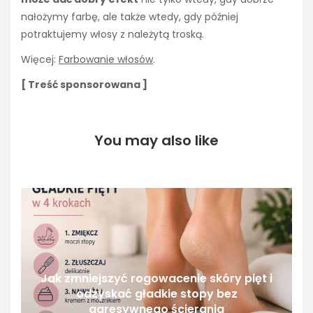
nałożymy farbę, ale także wtedy, gdy później
potraktujemy włosy z należytą troską.
Więcej:
Farbowanie włosów
.
[ Treść sponsorowana ]
You may also like
Jak zmniejszyć rogowacenie skóry pięt i
odzyskać gładkie stopy bez
agresywnego ścierania