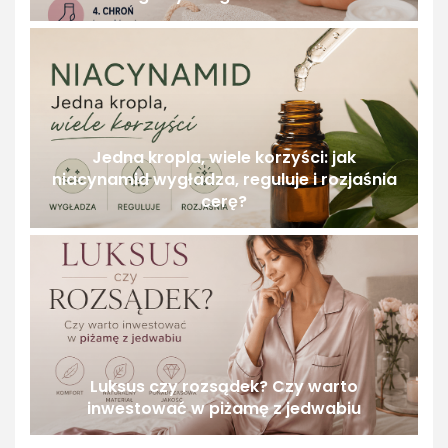
Jedna kropla, wiele korzyści: jak
niacynamid wygładza, reguluje i rozjaśnia
cerę?
Luksus czy rozsądek? Czy warto
inwestować w piżamę z jedwabiu