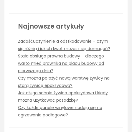
Najnowsze artykuły
Zadośćuczynienie a odszkodowanie – czym
się różnią i jakich kwot możesz się domagać?
Stała obsługa prawna budowy – dlaczego
warto mieć prawnika na placu budowy od
pierwszego dnia?
Czy można położyć nową warstwę żywicy na
starą żywicę epoksydową?
Jak długo schnie żywica epoksydowa i kiedy
można użytkować posadzkę?
Czy każde panele winylowe nadają się na
ogrzewanie podłogowe?