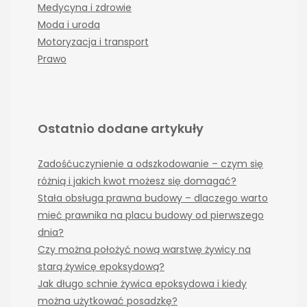
Medycyna i zdrowie
Moda i uroda
Motoryzacja i transport
Prawo
Ostatnio dodane artykuły
Zadośćuczynienie a odszkodowanie – czym się
różnią i jakich kwot możesz się domagać?
Stała obsługa prawna budowy – dlaczego warto
mieć prawnika na placu budowy od pierwszego
dnia?
Czy można położyć nową warstwę żywicy na
starą żywicę epoksydową?
Jak długo schnie żywica epoksydowa i kiedy
można użytkować posadzkę?