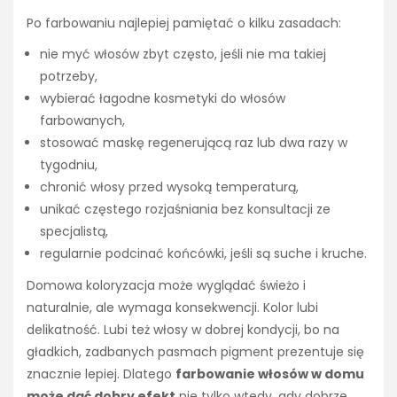
Po farbowaniu najlepiej pamiętać o kilku zasadach:
nie myć włosów zbyt często, jeśli nie ma takiej
potrzeby,
wybierać łagodne kosmetyki do włosów
farbowanych,
stosować maskę regenerującą raz lub dwa razy w
tygodniu,
chronić włosy przed wysoką temperaturą,
unikać częstego rozjaśniania bez konsultacji ze
specjalistą,
regularnie podcinać końcówki, jeśli są suche i kruche.
Domowa koloryzacja może wyglądać świeżo i
naturalnie, ale wymaga konsekwencji. Kolor lubi
delikatność. Lubi też włosy w dobrej kondycji, bo na
gładkich, zadbanych pasmach pigment prezentuje się
znacznie lepiej. Dlatego
farbowanie włosów w domu
może dać dobry efekt
nie tylko wtedy, gdy dobrze