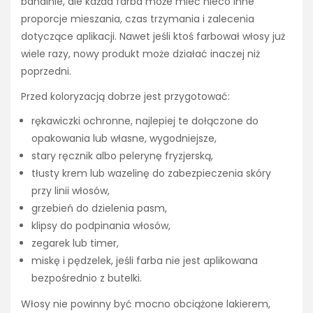
banalnie, ale każda farba może mieć nieco inne
proporcje mieszania, czas trzymania i zalecenia
dotyczące aplikacji. Nawet jeśli ktoś farbował włosy już
wiele razy, nowy produkt może działać inaczej niż
poprzedni.
Przed koloryzacją dobrze jest przygotować:
rękawiczki ochronne, najlepiej te dołączone do
opakowania lub własne, wygodniejsze,
stary ręcznik albo pelerynę fryzjerską,
tłusty krem lub wazelinę do zabezpieczenia skóry
przy linii włosów,
grzebień do dzielenia pasm,
klipsy do podpinania włosów,
zegarek lub timer,
miskę i pędzelek, jeśli farba nie jest aplikowana
bezpośrednio z butelki.
Włosy nie powinny być mocno obciążone lakierem,