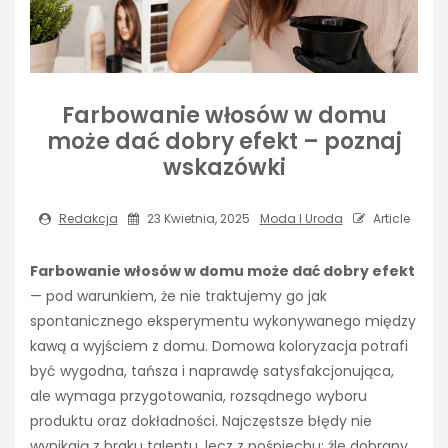
Farbowanie włosów w domu
może dać dobry efekt – poznaj
wskazówki
Redakcja
23 Kwietnia, 2025
Moda I Uroda
Article
Farbowanie włosów w domu może dać dobry efekt
— pod warunkiem, że nie traktujemy go jak
spontanicznego eksperymentu wykonywanego między
kawą a wyjściem z domu. Domowa koloryzacja potrafi
być wygodna, tańsza i naprawdę satysfakcjonująca,
ale wymaga przygotowania, rozsądnego wyboru
produktu oraz dokładności. Najczęstsze błędy nie
wynikają z braku talentu, lecz z pośpiechu: źle dobrany