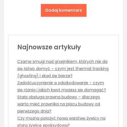
Najnowsze artykuły
Czarne smugi nad grzejnikiem, których nie da
się łatwo domyć – czym jest thermal tracking
(ghosting) i skąd się bierze?
Zadośćuczynienie a odszkodowanie – czym
się różnią i jakich kwot możesz się domagać?
Stała obsługa prawna budowy – dlaczego
warto mieć prawnika na placu budowy od
pierwszego dnia?
Czy można położyć nową warstwę żywicy na
starą żywicę epoksydową?