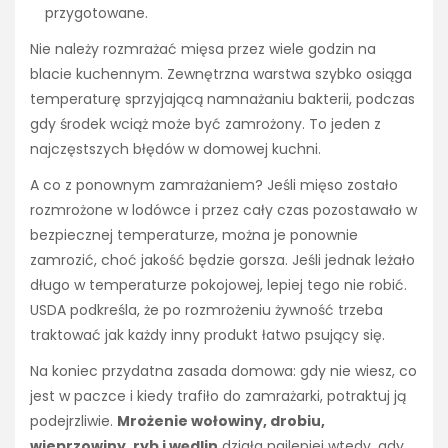
przygotowane.
Nie należy rozmrażać mięsa przez wiele godzin na
blacie kuchennym. Zewnętrzna warstwa szybko osiąga
temperaturę sprzyjającą namnażaniu bakterii, podczas
gdy środek wciąż może być zamrożony. To jeden z
najczęstszych błędów w domowej kuchni.
A co z ponownym zamrażaniem? Jeśli mięso zostało
rozmrożone w lodówce i przez cały czas pozostawało w
bezpiecznej temperaturze, można je ponownie
zamrozić, choć jakość będzie gorsza. Jeśli jednak leżało
długo w temperaturze pokojowej, lepiej tego nie robić.
USDA podkreśla, że po rozmrożeniu żywność trzeba
traktować jak każdy inny produkt łatwo psujący się.
Na koniec przydatna zasada domowa: gdy nie wiesz, co
jest w paczce i kiedy trafiło do zamrażarki, potraktuj ją
podejrzliwie.
Mrożenie wołowiny, drobiu,
wieprzowiny, ryb i wędlin
działa najlepiej wtedy, gdy