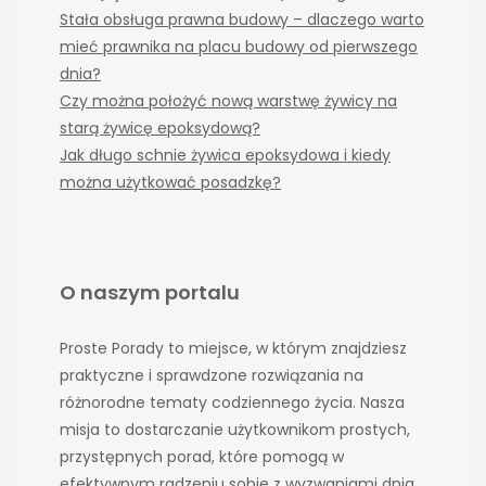
Stała obsługa prawna budowy – dlaczego warto
mieć prawnika na placu budowy od pierwszego
dnia?
Czy można położyć nową warstwę żywicy na
starą żywicę epoksydową?
Jak długo schnie żywica epoksydowa i kiedy
można użytkować posadzkę?
O naszym portalu
Proste Porady to miejsce, w którym znajdziesz
praktyczne i sprawdzone rozwiązania na
różnorodne tematy codziennego życia. Nasza
misja to dostarczanie użytkownikom prostych,
przystępnych porad, które pomogą w
efektywnym radzeniu sobie z wyzwaniami dnia