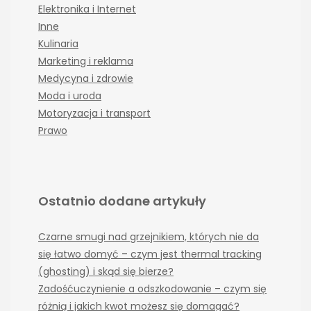
Elektronika i Internet
Inne
Kulinaria
Marketing i reklama
Medycyna i zdrowie
Moda i uroda
Motoryzacja i transport
Prawo
Ostatnio dodane artykuły
Czarne smugi nad grzejnikiem, których nie da
się łatwo domyć – czym jest thermal tracking
(ghosting) i skąd się bierze?
Zadośćuczynienie a odszkodowanie – czym się
różnią i jakich kwot możesz się domagać?