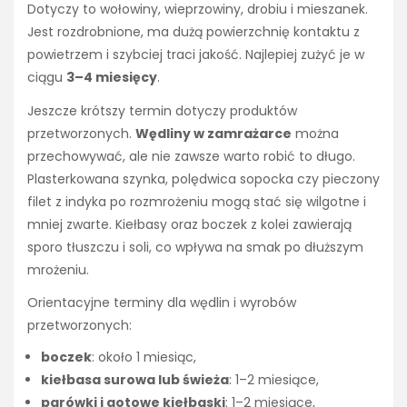
Dotyczy to wołowiny, wieprzowiny, drobiu i mieszanek.
Jest rozdrobnione, ma dużą powierzchnię kontaktu z
powietrzem i szybciej traci jakość. Najlepiej zużyć je w
ciągu
3–4 miesięcy
.
Jeszcze krótszy termin dotyczy produktów
przetworzonych.
Wędliny w zamrażarce
można
przechowywać, ale nie zawsze warto robić to długo.
Plasterkowana szynka, polędwica sopocka czy pieczony
filet z indyka po rozmrożeniu mogą stać się wilgotne i
mniej zwarte. Kiełbasy oraz boczek z kolei zawierają
sporo tłuszczu i soli, co wpływa na smak po dłuższym
mrożeniu.
Orientacyjne terminy dla wędlin i wyrobów
przetworzonych:
boczek
: około 1 miesiąc,
kiełbasa surowa lub świeża
: 1–2 miesiące,
parówki i gotowe kiełbaski
: 1–2 miesiące,