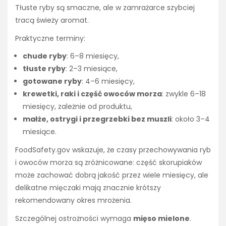
Tłuste ryby są smaczne, ale w zamrażarce szybciej
tracą świeży aromat.
Praktyczne terminy:
chude ryby
: 6–8 miesięcy,
tłuste ryby
: 2–3 miesiące,
gotowane ryby
: 4–6 miesięcy,
krewetki, raki i część owoców morza
: zwykle 6–18
miesięcy, zależnie od produktu,
małże, ostrygi i przegrzebki bez muszli
: około 3–4
miesiące.
FoodSafety.gov wskazuje, że czasy przechowywania ryb
i owoców morza są zróżnicowane: część skorupiaków
może zachować dobrą jakość przez wiele miesięcy, ale
delikatne mięczaki mają znacznie krótszy
rekomendowany okres mrożenia.
Szczególnej ostrożności wymaga
mięso mielone
.