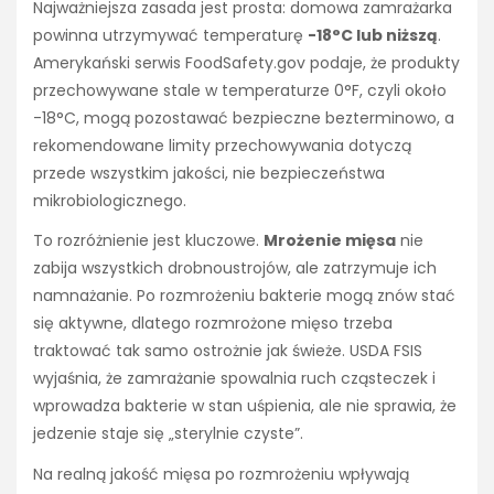
Najważniejsza zasada jest prosta: domowa zamrażarka
powinna utrzymywać temperaturę
-18°C lub niższą
.
Amerykański serwis FoodSafety.gov podaje, że produkty
przechowywane stale w temperaturze 0°F, czyli około
-18°C, mogą pozostawać bezpieczne bezterminowo, a
rekomendowane limity przechowywania dotyczą
przede wszystkim jakości, nie bezpieczeństwa
mikrobiologicznego.
To rozróżnienie jest kluczowe.
Mrożenie mięsa
nie
zabija wszystkich drobnoustrojów, ale zatrzymuje ich
namnażanie. Po rozmrożeniu bakterie mogą znów stać
się aktywne, dlatego rozmrożone mięso trzeba
traktować tak samo ostrożnie jak świeże. USDA FSIS
wyjaśnia, że zamrażanie spowalnia ruch cząsteczek i
wprowadza bakterie w stan uśpienia, ale nie sprawia, że
jedzenie staje się „sterylnie czyste”.
Na realną jakość mięsa po rozmrożeniu wpływają