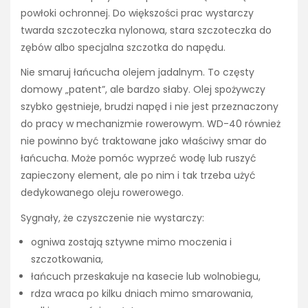
powłoki ochronnej. Do większości prac wystarczy
twarda szczoteczka nylonowa, stara szczoteczka do
zębów albo specjalna szczotka do napędu.
Nie smaruj łańcucha olejem jadalnym. To częsty
domowy „patent”, ale bardzo słaby. Olej spożywczy
szybko gęstnieje, brudzi napęd i nie jest przeznaczony
do pracy w mechanizmie rowerowym. WD-40 również
nie powinno być traktowane jako właściwy smar do
łańcucha. Może pomóc wyprzeć wodę lub ruszyć
zapieczony element, ale po nim i tak trzeba użyć
dedykowanego oleju rowerowego.
Sygnały, że czyszczenie nie wystarczy:
ogniwa zostają sztywne mimo moczenia i
szczotkowania,
łańcuch przeskakuje na kasecie lub wolnobiegu,
rdza wraca po kilku dniach mimo smarowania,