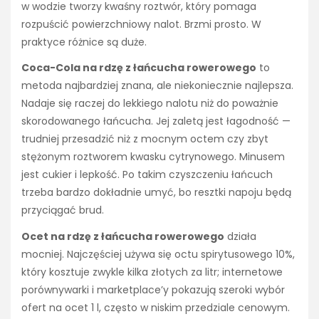
w wodzie tworzy kwaśny roztwór, który pomaga
rozpuścić powierzchniowy nalot. Brzmi prosto. W
praktyce różnice są duże.
Coca-Cola na rdzę z łańcucha rowerowego
to
metoda najbardziej znana, ale niekoniecznie najlepsza.
Nadaje się raczej do lekkiego nalotu niż do poważnie
skorodowanego łańcucha. Jej zaletą jest łagodność —
trudniej przesadzić niż z mocnym octem czy zbyt
stężonym roztworem kwasku cytrynowego. Minusem
jest cukier i lepkość. Po takim czyszczeniu łańcuch
trzeba bardzo dokładnie umyć, bo resztki napoju będą
przyciągać brud.
Ocet na rdzę z łańcucha rowerowego
działa
mocniej. Najczęściej używa się octu spirytusowego 10%,
który kosztuje zwykle kilka złotych za litr; internetowe
porównywarki i marketplace’y pokazują szeroki wybór
ofert na ocet 1 l, często w niskim przedziale cenowym.