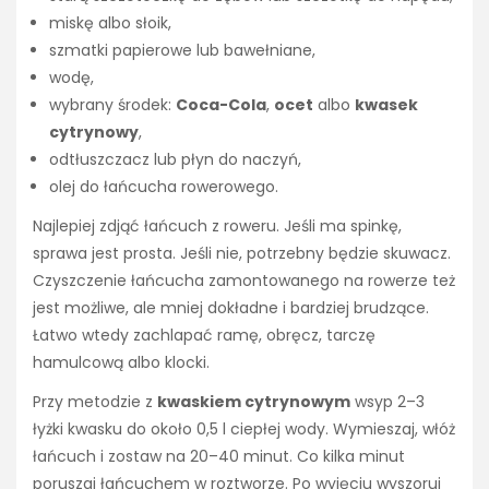
miskę albo słoik,
szmatki papierowe lub bawełniane,
wodę,
wybrany środek:
Coca-Cola
,
ocet
albo
kwasek
cytrynowy
,
odtłuszczacz lub płyn do naczyń,
olej do łańcucha rowerowego.
Najlepiej zdjąć łańcuch z roweru. Jeśli ma spinkę,
sprawa jest prosta. Jeśli nie, potrzebny będzie skuwacz.
Czyszczenie łańcucha zamontowanego na rowerze też
jest możliwe, ale mniej dokładne i bardziej brudzące.
Łatwo wtedy zachlapać ramę, obręcz, tarczę
hamulcową albo klocki.
Przy metodzie z
kwaskiem cytrynowym
wsyp 2–3
łyżki kwasku do około 0,5 l ciepłej wody. Wymieszaj, włóż
łańcuch i zostaw na 20–40 minut. Co kilka minut
poruszaj łańcuchem w roztworze. Po wyjęciu wyszoruj