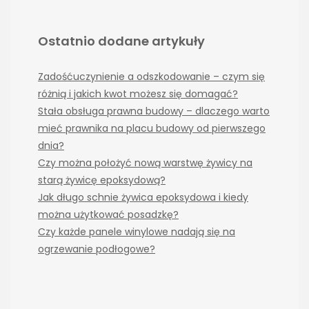
Ostatnio dodane artykuły
Zadośćuczynienie a odszkodowanie – czym się
różnią i jakich kwot możesz się domagać?
Stała obsługa prawna budowy – dlaczego warto
mieć prawnika na placu budowy od pierwszego
dnia?
Czy można położyć nową warstwę żywicy na
starą żywicę epoksydową?
Jak długo schnie żywica epoksydowa i kiedy
można użytkować posadzkę?
Czy każde panele winylowe nadają się na
ogrzewanie podłogowe?