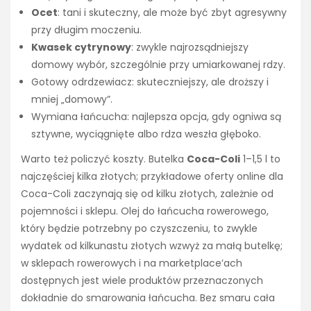
Ocet
: tani i skuteczny, ale może być zbyt agresywny
przy długim moczeniu.
Kwasek cytrynowy
: zwykle najrozsądniejszy
domowy wybór, szczególnie przy umiarkowanej rdzy.
Gotowy odrdzewiacz: skuteczniejszy, ale droższy i
mniej „domowy”.
Wymiana łańcucha: najlepsza opcja, gdy ogniwa są
sztywne, wyciągnięte albo rdza weszła głęboko.
Warto też policzyć koszty. Butelka
Coca-Coli
1–1,5 l to
najczęściej kilka złotych; przykładowe oferty online dla
Coca-Coli zaczynają się od kilku złotych, zależnie od
pojemności i sklepu. Olej do łańcucha rowerowego,
który będzie potrzebny po czyszczeniu, to zwykle
wydatek od kilkunastu złotych wzwyż za małą butelkę;
w sklepach rowerowych i na marketplace’ach
dostępnych jest wiele produktów przeznaczonych
dokładnie do smarowania łańcucha. Bez smaru cała