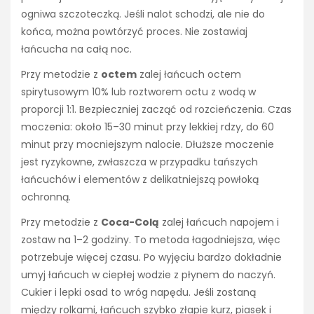
ogniwa szczoteczką. Jeśli nalot schodzi, ale nie do
końca, można powtórzyć proces. Nie zostawiaj
łańcucha na całą noc.
Przy metodzie z
octem
zalej łańcuch octem
spirytusowym 10% lub roztworem octu z wodą w
proporcji 1:1. Bezpieczniej zacząć od rozcieńczenia. Czas
moczenia: około 15–30 minut przy lekkiej rdzy, do 60
minut przy mocniejszym nalocie. Dłuższe moczenie
jest ryzykowne, zwłaszcza w przypadku tańszych
łańcuchów i elementów z delikatniejszą powłoką
ochronną.
Przy metodzie z
Coca-Colą
zalej łańcuch napojem i
zostaw na 1–2 godziny. To metoda łagodniejsza, więc
potrzebuje więcej czasu. Po wyjęciu bardzo dokładnie
umyj łańcuch w ciepłej wodzie z płynem do naczyń.
Cukier i lepki osad to wróg napędu. Jeśli zostaną
między rolkami, łańcuch szybko złapie kurz, piasek i