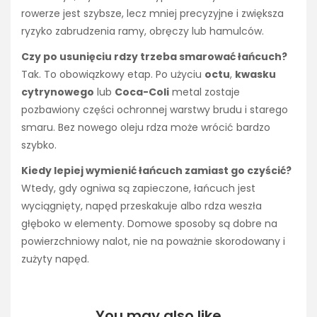
rowerze jest szybsze, lecz mniej precyzyjne i zwiększa
ryzyko zabrudzenia ramy, obręczy lub hamulców.
Czy po usunięciu rdzy trzeba smarować łańcuch?
Tak. To obowiązkowy etap. Po użyciu
octu
,
kwasku
cytrynowego
lub
Coca-Coli
metal zostaje
pozbawiony części ochronnej warstwy brudu i starego
smaru. Bez nowego oleju rdza może wrócić bardzo
szybko.
Kiedy lepiej wymienić łańcuch zamiast go czyścić?
Wtedy, gdy ogniwa są zapieczone, łańcuch jest
wyciągnięty, napęd przeskakuje albo rdza weszła
głęboko w elementy. Domowe sposoby są dobre na
powierzchniowy nalot, nie na poważnie skorodowany i
zużyty napęd.
You may also like