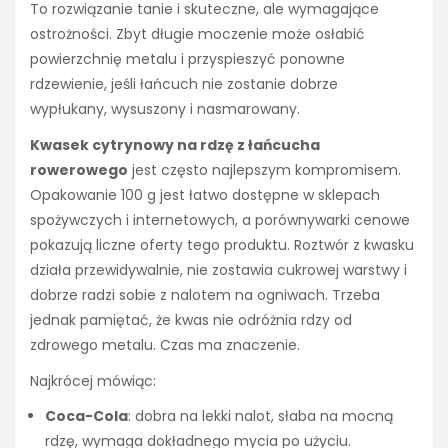
To rozwiązanie tanie i skuteczne, ale wymagające
ostrożności. Zbyt długie moczenie może osłabić
powierzchnię metalu i przyspieszyć ponowne
rdzewienie, jeśli łańcuch nie zostanie dobrze
wypłukany, wysuszony i nasmarowany.
Kwasek cytrynowy na rdzę z łańcucha
rowerowego
jest często najlepszym kompromisem.
Opakowanie 100 g jest łatwo dostępne w sklepach
spożywczych i internetowych, a porównywarki cenowe
pokazują liczne oferty tego produktu. Roztwór z kwasku
działa przewidywalnie, nie zostawia cukrowej warstwy i
dobrze radzi sobie z nalotem na ogniwach. Trzeba
jednak pamiętać, że kwas nie odróżnia rdzy od
zdrowego metalu. Czas ma znaczenie.
Najkrócej mówiąc:
Coca-Cola
: dobra na lekki nalot, słaba na mocną
rdzę, wymaga dokładnego mycia po użyciu.