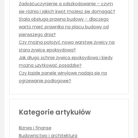
Zadośćuczynienie a odszkodowanie – czym
się różnią i jakich kwot możesz się domagać?
Stała obsługa prawna budowy – dlaczego
warto mieć prawnika na placu budowy od
pierwszego dnia?
Czy można położyć nową warstwę żywicy na
starą żywicę epoksydową?
Jak długo schnie żywica epoksydowa i kiedy
można użytkować posadzkę?
Czy każde panele winylowe nadają się na
ogrzewanie podłogowe?
Kategorie artykułów
Biznes i finanse
Budownictwo i architektura