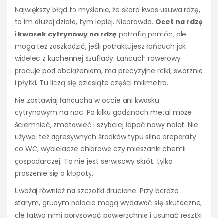
Największy błąd to myślenie, że skoro kwas usuwa rdzę,
to im dłużej działa, tym lepiej. Nieprawda.
Ocet na rdzę
i
kwasek cytrynowy na rdzę
potrafią pomóc, ale
mogą też zaszkodzić, jeśli potraktujesz łańcuch jak
widelec z kuchennej szuflady. Łańcuch rowerowy
pracuje pod obciążeniem, ma precyzyjne rolki, sworznie
i płytki. Tu liczą się dziesiąte części milimetra.
Nie zostawiaj łańcucha w occie ani kwasku
cytrynowym na noc. Po kilku godzinach metal może
ściemnieć, zmatowieć i szybciej łapać nowy nalot. Nie
używaj też agresywnych środków typu silne preparaty
do WC, wybielacze chlorowe czy mieszanki chemii
gospodarczej. To nie jest serwisowy skrót, tylko
proszenie się o kłopoty.
Uważaj również na szczotki druciane. Przy bardzo
starym, grubym nalocie mogą wydawać się skuteczne,
ale łatwo nimi porysować powierzchnię i usunąć resztki