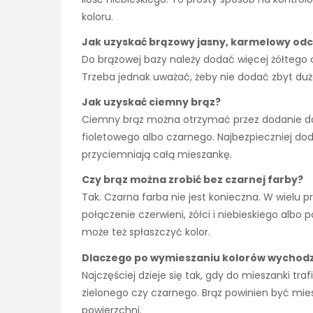
koloru.
Jak uzyskać brązowy jasny, karmelowy odc
Do brązowej bazy należy dodać więcej żółtego oraz
Trzeba jednak uważać, żeby nie dodać zbyt dużo
Jak uzyskać ciemny brąz?
Ciemny brąz można otrzymać przez dodanie do br
fioletowego albo czarnego. Najbezpieczniej do
przyciemniają całą mieszankę.
Czy brąz można zrobić bez czarnej farby?
Tak. Czarna farba nie jest konieczna. W wielu p
połączenie czerwieni, żółci i niebieskiego alb
może też spłaszczyć kolor.
Dlaczego po wymieszaniu kolorów wychodz
Najczęściej dzieje się tak, gdy do mieszanki tra
zielonego czy czarnego. Brąz powinien być mies
powierzchni.