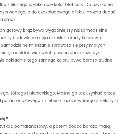
albo zielonego szybko daje kolor błotnisty. Do uzyskania
o i czerwonego, a do czekoladowego efektu można dodać
na smak.
ch gotowy brąz bywa wygodniejszy niż samodzielne
gmenty budowlane mają określone karty kolorów, a
 Samodzielne mieszanie sprawdza się przy małych
ścian, mebli lub większych powierzchni może być
enie dokładnie tego samego koloru bywa bardzo trudne.
ego, żółtego i niebieskiego. Można go też uzyskać przez
ad pomarańczowego z niebieskim, czerwonego z zielonym
odą?
 uzyskać pomarańczowy, a potem dodać bardzo małą
olowane uzyskanie brązu bez przypadkowego zabrudzenia