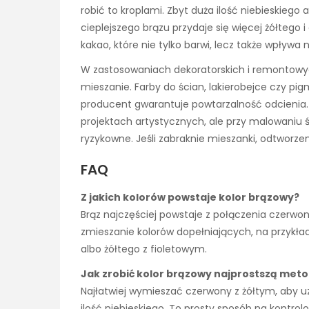
robić to kroplami. Zbyt duża ilość niebieskiego 
cieplejszego brązu przydaje się więcej żółteg
kakao, które nie tylko barwi, lecz także wpływa 
W zastosowaniach dekoratorskich i remontowy
mieszanie. Farby do ścian, lakierobejce czy pi
producent gwarantuje powtarzalność odcienia.
projektach artystycznych, ale przy malowaniu 
ryzykowne. Jeśli zabraknie mieszanki, odtworz
FAQ
Z jakich kolorów powstaje kolor brązowy?
Brąz najczęściej powstaje z połączenia czerwon
zmieszanie kolorów dopełniających, na przykł
albo żółtego z fioletowym.
Jak zrobić kolor brązowy najprostszą met
Najłatwiej wymieszać czerwony z żółtym, aby
ilość niebieskiego. To prosty sposób na kontr