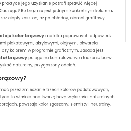
praktyce jego uzyskanie potrafi sprawić więcej
 Dlaczego? Bo brąz nie jest jednym konkretnym kolorem,
rzez ciepły kasztan, aż po chłodny, niemal grafitowy
wstaje kolor brązowy
ma kilka poprawnych odpowiedzi.
mi plakatowymi, akrylowymi, olejnymi, akwarelą,
 czy kolorem w programie graficznym. Zasada jest
stał brązowy
polega na kontrolowanym łączeniu barw
yskać naturalny, przygaszony odcień.
 brązowy?
ymać przez zmieszanie trzech kolorów podstawowych,
aktyce to właśnie one tworzą bazę większości naturalnych
cjach, powstaje kolor zgaszony, ziemisty i neutralny.