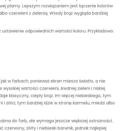
awej plamy. Lepszym rozwiązaniem jest łączenie kolorów
lbo czerwieni z zielenią. Wtedy brąz wygląda bardziej
z ustawienie odpowiednich wartości koloru. Przykładowo:
 jak w farbach, ponieważ ekran miesza światło, a nie
ysokiej wartości czerwieni, średniej zieleni i niskiej
 daje klasyczny, ciepły brąz. Im więcej niebieskiego, tym
i i żółci, tym bardziej idzie w stronę karmelu, miedzi albo
obna do farb, ale wymaga jeszcze większej ostrożności.
zerwony, żółty i niebieski barwnik, jednak najlepiej