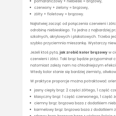
pomarańczowy + niebieski = brązowy,
czerwony + zielony = brązowy,
żółty + fioletowy = brązowy.
Najłatwiej zacząć od połączenia czerwieni i ż
odrobinę niebieskiego. To jedna z najbardziej 
szkolnych, akrylowych i plakatowych. Trzeba j
szybko przyciemnia mieszankę. Wystarczy niewie
Jeżeli ktoś pyta,
jak zrobić kolor brązowy
w cie
czerwieni i żółci. Taki brąz będzie przypominał 
natomiast zależy nam na chłodniejszym efekcie
Wtedy kolor stanie się bardziej ziemisty, oliwk
W praktyce proporcje można potraktować orien
jasny ciepły brąz: 2 części żółtego, 1 część 
klasyczny brąz: 1 część czerwonego, 1 część ż
ciemny brąz: brązowa baza z dodatkiem niebies
karmelowy brąz: brązowa baza z dodatkiem żółc
rdzawy brąz: brązowa baza z większą ilością c