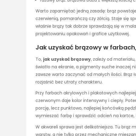
Warto zapamiętać jedną zasadę: brąz powstaje w
czerwienią, pomarańczą czy żółcią. Staje się spo
właśnie brązy tak dobrze sprawdzają się w mala
projektowaniu opakowań i grafice użytkowej.
Jak uzyskać brązowy w farbach,
To,
jak uzyskać brązowy
, zależy od materiału
światło na ekranie, a pigmenty suche inaczej niż
zawsze warto zaczynać od małych ilości. Brąz ł
rozjaśnić bez utraty charakteru.
Przy farbach akrylowych i plakatowych najlepi
czerwonym daje kolor intensywny i ciepły. Pot
porcję, lecz punktowo, najlepiej końcówką pędzla
wymieszać farbę i sprawdzić odcień na kartce,
W akwareli sprawa jest delikatniejsza. Tu brą
warstw, a nie tylko przez mechaniczne miesza