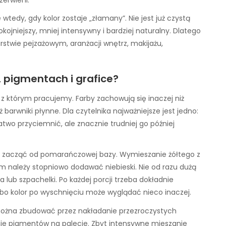
tedy, gdy kolor zostaje „złamany”. Nie jest już czystą
kojniejszy, mniej intensywny i bardziej naturalny. Dlatego
rstwie pejzażowym, aranżacji wnętrz, makijażu,
 pigmentach i grafice?
, z którym pracujemy. Farby zachowują się inaczej niż
 barwniki płynne. Dla czytelnika najważniejsze jest jedno:
atwo przyciemnić, ale znacznie trudniej go później
ej zacząć od pomarańczowej bazy. Wymieszanie żółtego z
em należy stopniowo dodawać niebieski. Nie od razu dużą
 lub szpachelki. Po każdej porcji trzeba dokładnie
 bo kolor po wyschnięciu może wyglądać nieco inaczej.
z można zbudować przez nakładanie przezroczystych
nie pigmentów na palecie. Zbyt intensywne mieszanie