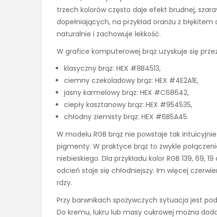
trzech kolorów często daje efekt brudnej, szar
dopełniających, na przykład oranżu z błękitem a
naturalnie i zachowuje lekkość.
W grafice komputerowej brąz uzyskuje się prze
klasyczny brąz: HEX #8B4513,
ciemny czekoladowy brąz: HEX #4E2A1E,
jasny karmelowy brąz: HEX #C68642,
ciepły kasztanowy brąz: HEX #954535,
chłodny ziemisty brąz: HEX #6B5A45.
W modelu RGB brąz nie powstaje tak intuicyjnie
pigmenty. W praktyce brąz to zwykle połączenie w
niebieskiego. Dla przykładu kolor RGB 139, 69, 19
odcień staje się chłodniejszy. Im więcej czerwien
rdzy.
Przy barwnikach spożywczych sytuacja jest pod
Do kremu, lukru lub masy cukrowej można dodać c