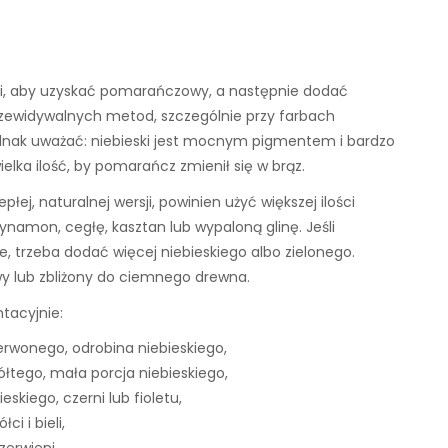
ółci, aby uzyskać pomarańczowy, a następnie dodać
przewidywalnych metod, szczególnie przy farbach
ednak uważać: niebieski jest mocnym pigmentem i bardzo
lka ilość, by pomarańcz zmienił się w brąz.
płej, naturalnej wersji, powinien użyć większej ilości
cynamon, cegłę, kasztan lub wypaloną glinę. Jeśli
, trzeba dodać więcej niebieskiego albo zielonego.
owy lub zbliżony do ciemnego drewna.
tacyjnie:
czerwonego, odrobina niebieskiego,
ółtego, mała porcja niebieskiego,
kiego, czerni lub fioletu,
i i bieli,
zerwieni.