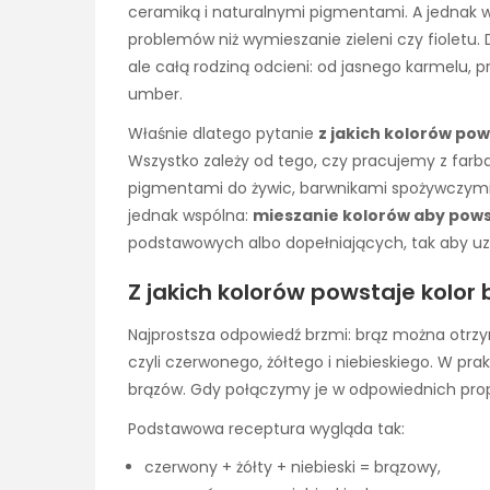
ceramiką i naturalnymi pigmentami. A jednak w 
problemów niż wymieszanie zieleni czy fioletu.
ale całą rodziną odcieni: od jasnego karmelu, p
umber.
Właśnie dlatego pytanie
z jakich kolorów po
Wszystko zależy od tego, czy pracujemy z farba
pigmentami do żywic, barwnikami spożywczymi
jednak wspólna:
mieszanie kolorów aby pow
podstawowych albo dopełniających, tak aby uz
Z jakich kolorów powstaje kolor
Najprostsza odpowiedź brzmi: brąz można otrz
czyli czerwonego, żółtego i niebieskiego. W pr
brązów. Gdy połączymy je w odpowiednich propor
Podstawowa receptura wygląda tak:
czerwony + żółty + niebieski = brązowy,