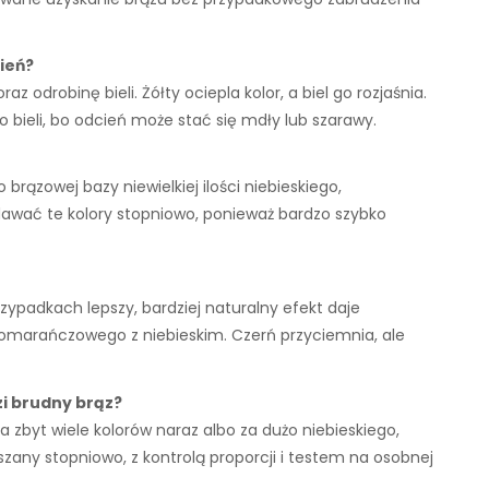
ień?
 odrobinę bieli. Żółty ociepla kolor, a biel go rozjaśnia.
 bieli, bo odcień może stać się mdły lub szarawy.
ązowej bazy niewielkiej ilości niebieskiego,
dawać te kolory stopniowo, ponieważ bardzo szybko
rzypadkach lepszy, bardziej naturalny efekt daje
o pomarańczowego z niebieskim. Czerń przyciemnia, ale
i brudny brąz?
fia zbyt wiele kolorów naraz albo za dużo niebieskiego,
zany stopniowo, z kontrolą proporcji i testem na osobnej