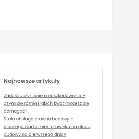
Najnowsze artykuły
Zadośćuczynienie a odszkodowanie –
czym się różnią i jakich kwot możesz się
domagać?
Stała obsługa prawna budowy –
dlaczego warto mieć prawnika na placu
budowy od pierwszego dnia?