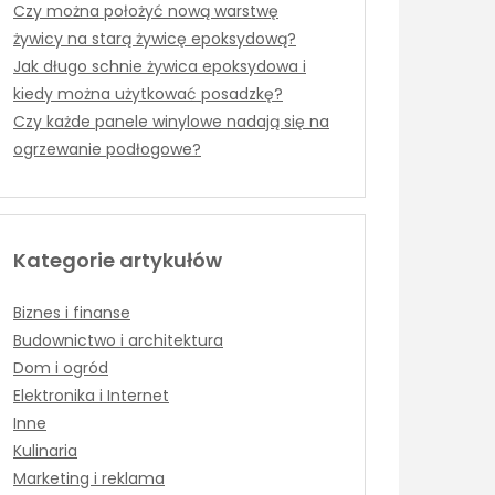
Czy można położyć nową warstwę
żywicy na starą żywicę epoksydową?
Jak długo schnie żywica epoksydowa i
kiedy można użytkować posadzkę?
Czy każde panele winylowe nadają się na
ogrzewanie podłogowe?
Kategorie artykułów
Biznes i finanse
Budownictwo i architektura
Dom i ogród
Elektronika i Internet
Inne
Kulinaria
Marketing i reklama