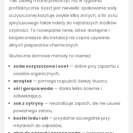
Taki zabieg można powtórzyć raz w tygodniu
profilaktycznie. Koszt jest niewielki: opakowanie sody
oczyszczonej kosztuje zwykle kilka złotych, a litr octu
spirytusowego także należy do najtańszych środków
czystości. To rozwiązanie tanie, łatwo dostępne i
bezpieczniejsze dla instalacji niż częste używanie
silnych preparatów chemicznych.
Skuteczne domowe metody to również:
soda oczyszczona i ocet
— dobre przy zapachu z
osadów organicznych,
wrzątek
— pomaga rozpuścić świeży tłuszcz,
sól i gorąca woda
— działa lekko ściernie i
odświeżająco,
sok z cytryny
— neutralizuje zapach, ale nie usuwa
poważnego zatoru,
kostki lodu i sól
— przydatne szczególnie przy
młynkach do odpadów,
płyn do naczyń i gorąca woda
— pomaga przy