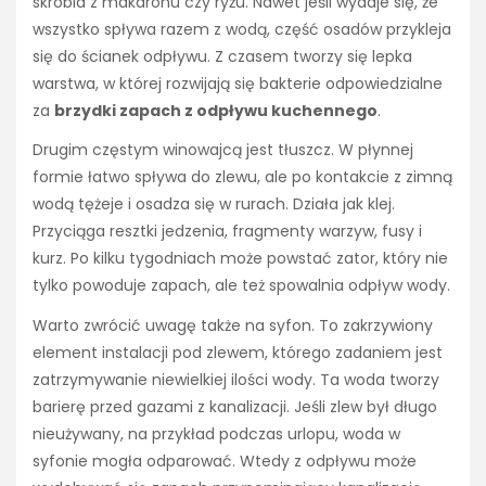
skrobia z makaronu czy ryżu. Nawet jeśli wydaje się, że
wszystko spływa razem z wodą, część osadów przykleja
się do ścianek odpływu. Z czasem tworzy się lepka
warstwa, w której rozwijają się bakterie odpowiedzialne
za
brzydki zapach z odpływu kuchennego
.
Drugim częstym winowajcą jest tłuszcz. W płynnej
formie łatwo spływa do zlewu, ale po kontakcie z zimną
wodą tężeje i osadza się w rurach. Działa jak klej.
Przyciąga resztki jedzenia, fragmenty warzyw, fusy i
kurz. Po kilku tygodniach może powstać zator, który nie
tylko powoduje zapach, ale też spowalnia odpływ wody.
Warto zwrócić uwagę także na syfon. To zakrzywiony
element instalacji pod zlewem, którego zadaniem jest
zatrzymywanie niewielkiej ilości wody. Ta woda tworzy
barierę przed gazami z kanalizacji. Jeśli zlew był długo
nieużywany, na przykład podczas urlopu, woda w
syfonie mogła odparować. Wtedy z odpływu może