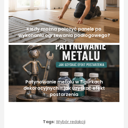
Kiedy można położyć panele po
wykonaniu ogrzewania podłogowego?
Patynowanie metalu w figurkach
dekoracyjnych – jak uzyskać efekt
postarzenia
Tags:
Wybór redakcji