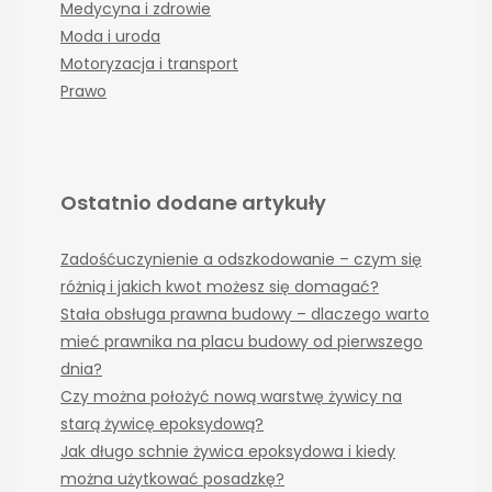
Medycyna i zdrowie
Moda i uroda
Motoryzacja i transport
Prawo
Ostatnio dodane artykuły
Zadośćuczynienie a odszkodowanie – czym się
różnią i jakich kwot możesz się domagać?
Stała obsługa prawna budowy – dlaczego warto
mieć prawnika na placu budowy od pierwszego
dnia?
Czy można położyć nową warstwę żywicy na
starą żywicę epoksydową?
Jak długo schnie żywica epoksydowa i kiedy
można użytkować posadzkę?