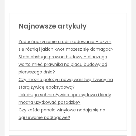
Najnowsze artykuły
Zadośćuczynienie a odszkodowanie – czym
się różnią i jakich kwot możesz się domagać?
Stała obsługa prawna budowy – dlaczego
warto mieć prawnika na placu budowy od
pierwszego dnia?
Czy można położyć nową warstwę żywicy na
starą żywicę epoksydową?
Jak długo schnie żywica epoksydowa i kiedy
można użytkować posadzkę?
Czy każde panele winylowe nadają się na
ogrzewanie podłogowe?