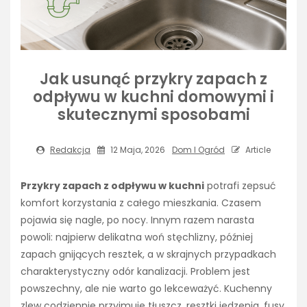
Jak usunąć przykry zapach z
odpływu w kuchni domowymi i
skutecznymi sposobami
Redakcja
12 Maja, 2026
Dom I Ogród
Article
Przykry zapach z odpływu w kuchni
potrafi zepsuć
komfort korzystania z całego mieszkania. Czasem
pojawia się nagle, po nocy. Innym razem narasta
powoli: najpierw delikatna woń stęchlizny, później
zapach gnijących resztek, a w skrajnych przypadkach
charakterystyczny odór kanalizacji. Problem jest
powszechny, ale nie warto go lekceważyć. Kuchenny
zlew codziennie przyjmuje tłuszcz, resztki jedzenia, fusy,