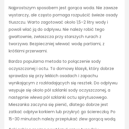
Najprostszym sposobem jest gorąca woda. Nie zawsze
wystarczy, ale często pomaga rozpuścić świeże osady
tłuszczu. Warto zagotować około 1,5–2 litry wody i
powoli wlać ją do odpływu. Nie należy robić tego
gwałtownie, zwłaszcza przy starszych rurach z
tworzywa. Bezpieczniej wlewać wodę partiami, z
krótkimi przerwami.
Bardzo popularna metoda to połączenie sody
oczyszczonej i octu. To domowy klasyk, który dobrze
sprawdza się przy lekkich osadach i zapachu
wynikającym z rozkładających się resztek. Do odpływu
wsypuje się około pół szklanki sody oczyszczonej, a
następnie wlewa pół szklanki octu spirytusowego.
Mieszanka zaczyna się pienić, dlatego dobrze jest
zatkać odpływ korkiem lub przykryć go ściereczką. Po
15–30 minutach należy przepłukać zlew gorącą wodą.