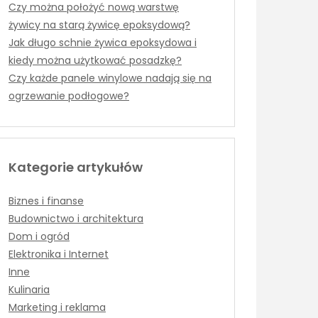
Czy można położyć nową warstwę
żywicy na starą żywicę epoksydową?
Jak długo schnie żywica epoksydowa i
kiedy można użytkować posadzkę?
Czy każde panele winylowe nadają się na
ogrzewanie podłogowe?
Kategorie artykułów
Biznes i finanse
Budownictwo i architektura
Dom i ogród
Elektronika i Internet
Inne
Kulinaria
Marketing i reklama