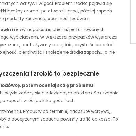
nianych warzyw i wilgoci. Problem rzadko pojawia się
lekki kwaśny aromat po otwarciu drzwi, później zapach
że produkty zaczynają pachnieć „lodówką”.
dówki
nie wymaga ostrej chemii, perfumowanych
iego wybielaczem. W większości przypadków wystarczą
yszczona, ocet używany rozsądnie, czysta ściereczka i
ejność, cierpliwość i znalezienie źródła zapachu, a nie
zczenia i zrobić to bezpiecznie
j lodówkę, potem oceniaj skalę problemu
.
h zwykle kończy się niedokładnym efektem. Sos skapnie
 a zapach wróci po kilku godzinach.
sentymentu. Produkty po terminie, nadpsute warzywa,
ryby o podejrzanym zapachu powinny trafić do kosza. To
iena.