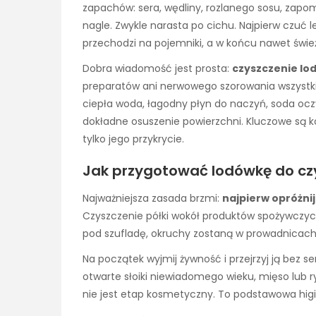
zapachów: sera, wędliny, rozlanego sosu, zapom
nagle. Zwykle narasta po cichu. Najpierw czuć 
przechodzi na pojemniki, a w końcu nawet świe
Dobra wiadomość jest prosta:
czyszczenie lo
preparatów ani nerwowego szorowania wszystk
ciepła woda, łagodny płyn do naczyń, soda ocz
dokładne osuszenie powierzchni. Kluczowe są kol
tylko jego przykrycie.
Jak przygotować lodówkę do czys
Najważniejsza zasada brzmi:
najpierw opróżni
Czyszczenie półki wokół produktów spożywczyc
pod szufladę, okruchy zostaną w prowadnicach,
Na początek wyjmij żywność i przejrzyj ją bez 
otwarte słoiki niewiadomego wieku, mięso lub 
nie jest etap kosmetyczny. To podstawowa hig