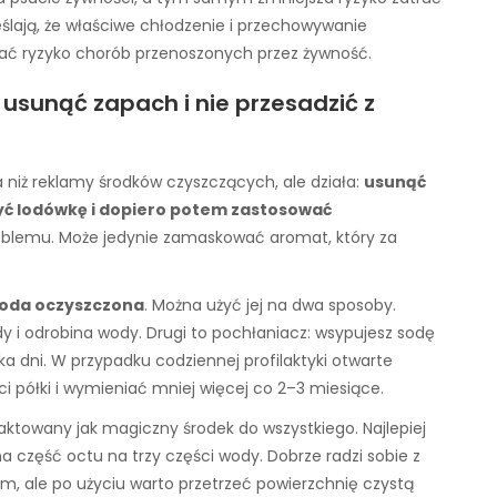
eślają, że właściwe chłodzenie i przechowywanie
ać ryzyko chorób przenoszonych przez żywność.
y usunąć zapach i nie przesadzić z
 niż reklamy środków czyszczących, ale działa:
usunąć
yć lodówkę i dopiero potem zastosować
roblemu. Może jedynie zamaskować aromat, który za
oda oczyszczona
. Można użyć jej na dwa sposoby.
ody i odrobina wody. Drugi to pochłaniacz: wsypujesz sodę
ka dni. W przypadku codziennej profilaktyki otwarte
 półki i wymieniać mniej więcej co 2–3 miesiące.
raktowany jak magiczny środek do wszystkiego. Najlepiej
a część octu na trzy części wody. Dobrze radzi sobie z
, ale po użyciu warto przetrzeć powierzchnię czystą