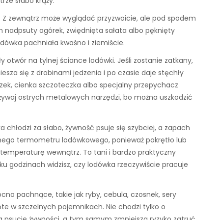
rze słabo krąży.
a. Z zewnątrz może wyglądać przyzwoicie, ale pod spodem
en nadpsuty ogórek, zwiędnięta sałata albo pęknięty
odówka pachniała kwaśno i ziemiście.
 otwór na tylnej ściance lodówki. Jeśli zostanie zatkany,
sza się z drobinami jedzenia i po czasie daje stęchły
zek, cienka szczoteczka albo specjalny przepychacz
używaj ostrych metalowych narzędzi, bo można uszkodzić
 chłodzi za słabo, żywność psuje się szybciej, a zapach
obnego termometru lodówkowego, ponieważ pokrętło lub
 temperaturę wewnątrz. To tani i bardzo praktyczny
lku godzinach widzisz, czy lodówka rzeczywiście pracuje
cno pachnące, takie jak ryby, cebula, czosnek, sery
te w szczelnych pojemnikach. Nie chodzi tylko o
 psucie żywności, a tym samym zmniejsza ryzyko zatruć