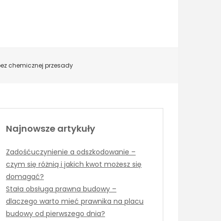
 bez chemicznej przesady
Najnowsze artykuły
Zadośćuczynienie a odszkodowanie –
czym się różnią i jakich kwot możesz się
domagać?
Stała obsługa prawna budowy –
dlaczego warto mieć prawnika na placu
budowy od pierwszego dnia?