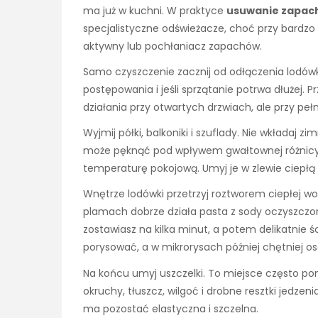
ma już w kuchni. W praktyce
usuwanie zapach
specjalistyczne odświeżacze, choć przy bardz
aktywny lub pochłaniacz zapachów.
Samo czyszczenie zacznij od odłączenia lodówk
postępowania i jeśli sprzątanie potrwa dłużej.
działania przy otwartych drzwiach, ale przy pe
Wyjmij półki, balkoniki i szuflady. Nie wkładaj 
może pęknąć pod wpływem gwałtownej różnicy t
temperaturę pokojową. Umyj je w zlewie ciepłą 
Wnętrze lodówki przetrzyj roztworem ciepłej wo
plamach dobrze działa pasta z sody oczyszczone
zostawiasz na kilka minut, a potem delikatnie ś
porysować, a w mikrorysach później chętniej os
Na końcu umyj uszczelki. To miejsce często po
okruchy, tłuszcz, wilgoć i drobne resztki jedzeni
ma pozostać elastyczna i szczelna.