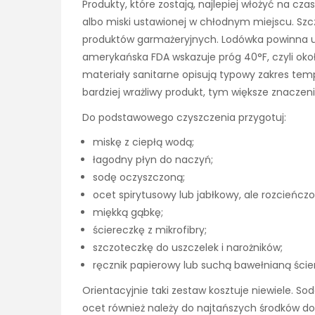
Produkty, które zostają, najlepiej włożyć na cza
albo miski ustawionej w chłodnym miejscu. Szcz
produktów garmażeryjnych. Lodówka powinna u
amerykańska FDA wskazuje próg 40°F, czyli około
materiały sanitarne opisują typowy zakres tem
bardziej wrażliwy produkt, tym większe znacz
Do podstawowego czyszczenia przygotuj:
miskę z ciepłą wodą;
łagodny płyn do naczyń;
sodę oczyszczoną;
ocet spirytusowy lub jabłkowy, ale rozcieńczo
miękką gąbkę;
ściereczkę z mikrofibry;
szczoteczkę do uszczelek i narożników;
ręcznik papierowy lub suchą bawełnianą ście
Orientacyjnie taki zestaw kosztuje niewiele. So
ocet również należy do najtańszych środków do