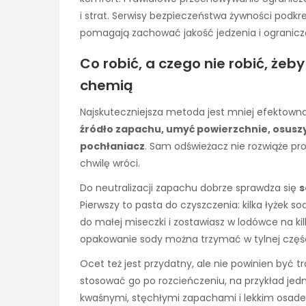
i strat. Serwisy bezpieczeństwa żywności podkr
pomagają zachować jakość jedzenia i ogranicz
Co robić, a czego nie robić, żeb
chemią
Najskuteczniejsza metoda jest mniej efektowna
źródło zapachu, umyć powierzchnie, osusz
pochłaniacz
. Sam odświeżacz nie rozwiąże p
chwilę wróci.
Do neutralizacji zapachu dobrze sprawdza się
s
Pierwszy to pasta do czyszczenia: kilka łyżek s
do małej miseczki i zostawiasz w lodówce na kil
opakowanie sody można trzymać w tylnej części
Ocet też jest przydatny, ale nie powinien być t
stosować go po rozcieńczeniu, na przykład jedn
kwaśnymi, stęchłymi zapachami i lekkim osadem