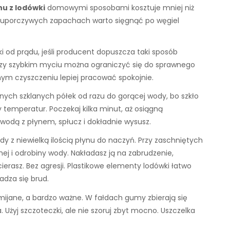
u z lodówki
domowymi sposobami kosztuje mniej niż
o uporczywych zapachach warto sięgnąć po węgiel
i od prądu, jeśli producent dopuszcza taki sposób
 Przy szybkim myciu można ograniczyć się do sprawnego
łnym czyszczeniu lepiej pracować spokojnie.
zimnych szklanych półek od razu do gorącej wody, bo szkło
emperatur. Poczekaj kilka minut, aż osiągną
wodą z płynem, spłucz i dokładnie wysusz.
dy z niewielką ilością płynu do naczyń. Przy zaschniętych
j i odrobiny wody. Nakładasz ją na zabrudzenie,
cierasz. Bez agresji. Plastikowe elementy lodówki łatwo
adza się brud.
mijane, a bardzo ważne. W fałdach gumy zbierają się
a. Użyj szczoteczki, ale nie szoruj zbyt mocno. Uszczelka