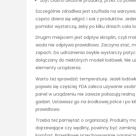
zbyt ciasno ułożone produkty, przez co powiet
Szczególnie zdradliwa jest szuflada na warzyw
często zbiera się wilgoć i sok z produktów. Jed
pomidor wystarczą, żeby po kilku dniach cała l
Drugim miejscem jest odpływ skroplin, czyli mały
woda nie odpływa prawidłowo. Zaczyna stać, mie
zapach. Do udrożnienia zwykle wystarczy patyc
dołączany do niektórych modeli lodówek. Nie 
elementy urządzenia.
Warto też sprawdzić temperaturę. Jeżeli lodówka
pojawia się częściej. FDA zaleca używanie os
panel w urządzeniu nie zawsze pokazują realną
gadżet. Ustawiasz go na środkowej półce i po ki
prawidłowo.
Trzeba też pamiętać o organizacji. Produkty mo
dojrzewające czy wędliny, powinny być zamknię
komfort. Prawidłowe przechowywanie ogranicza