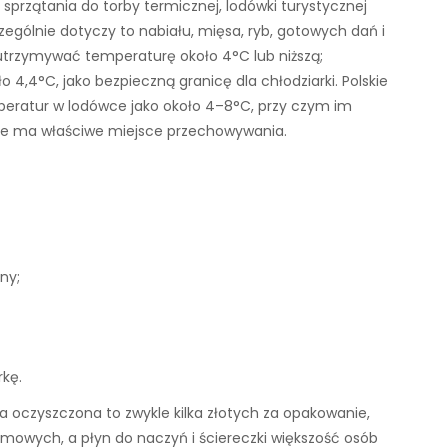
s sprzątania do torby termicznej, lodówki turystycznej
ególnie dotyczy to nabiału, mięsa, ryb, gotowych dań i
trzymywać temperaturę około 4°C lub niższą;
 4,4°C, jako bezpieczną granicę dla chłodziarki. Polskie
peratur w lodówce jako około 4–8°C, przy czym im
enie ma właściwe miejsce przechowywania.
ny;
rkę.
da oczyszczona to zwykle kilka złotych za opakowanie,
mowych, a płyn do naczyń i ściereczki większość osób