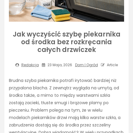
Jak wyczyścić szybę piekarnika
od środka bez rozkręcania
całych drzwiczek
Redakcja
23 Maja, 2026
Dom I Ogród
Article
Brudna szyba piekarnika potrafi irytować bardziej niż
przypalona blacha. Z zewnątrz wygląda na umytą, od
środka także, a mimo to między warstwami szkła
zostają zacieki, tłuste smugi i brązowe plamy po
pieczeniu. Problem polega na tym, że w wielu
modelach piekarników drzwi mają kilka warstw szkła, a
zabrudzenia dostają się do środka przez szczeliny
wentylacyjne. Dobra wiadomość? W wielu przypadkach