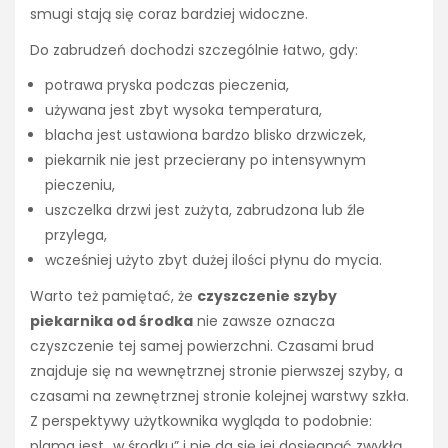
smugi stają się coraz bardziej widoczne.
Do zabrudzeń dochodzi szczególnie łatwo, gdy:
potrawa pryska podczas pieczenia,
używana jest zbyt wysoka temperatura,
blacha jest ustawiona bardzo blisko drzwiczek,
piekarnik nie jest przecierany po intensywnym
pieczeniu,
uszczelka drzwi jest zużyta, zabrudzona lub źle
przylega,
wcześniej użyto zbyt dużej ilości płynu do mycia.
Warto też pamiętać, że
czyszczenie szyby
piekarnika od środka
nie zawsze oznacza
czyszczenie tej samej powierzchni. Czasami brud
znajduje się na wewnętrznej stronie pierwszej szyby, a
czasami na zewnętrznej stronie kolejnej warstwy szkła.
Z perspektywy użytkownika wygląda to podobnie:
plama jest „w środku” i nie da się jej dosięgnąć zwykłą