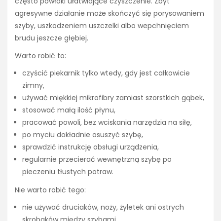
często powłoki ułatwiające czyszczenie. Zbyt
agresywne działanie może skończyć się porysowaniem
szyby, uszkodzeniem uszczelki albo wepchnięciem
brudu jeszcze głębiej.
Warto robić to:
czyścić piekarnik tylko wtedy, gdy jest całkowicie
zimny,
używać miękkiej mikrofibry zamiast szorstkich gąbek,
stosować małą ilość płynu,
pracować powoli, bez wciskania narzędzia na siłę,
po myciu dokładnie osuszyć szybę,
sprawdzić instrukcję obsługi urządzenia,
regularnie przecierać wewnętrzną szybę po
pieczeniu tłustych potraw.
Nie warto robić tego:
nie używać druciaków, noży, żyletek ani ostrych
skrobaków między szybami,