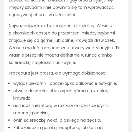
zawsze konieczne, zwłaszcza gdy brud znajduje się
między szybami i nie powinno się tam wprowadzać
agresywnej chemii w dużej ilości.
Najważniejszy krok to znalezienie szczeliny. W wielu
piekarnikach dostęp do przestrzeni między szybami
znajduje się od górnej lub dolnej krawędzi drzwiczek.
Czasem widać tam podłużne otwory wentylacyjne. To
właśnie przez nie można delikatnie wsunąć cienką
ściereczkę na płaskim uchwycie.
Procedura jest prosta, ale wymaga dokładności:
wyłącz piekarnik i poczekaj, aż całkowicie ostygnie,
otwórz drzwiczki i obejrzyj ich górną oraz dolną
krawędź,
namocz mikrofibrę w roztworze czyszczącym i
mocno ją odciśnij,
owiń ściereczkę wokół płaskiego narzędzia,
zabezpiecz ją gumką recepturką lub taśmą