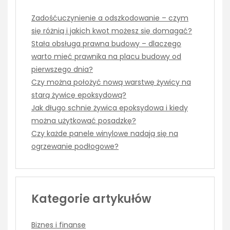
Zadośćuczynienie a odszkodowanie – czym
się różnią i jakich kwot możesz się domagać?
Stała obsługa prawna budowy – dlaczego
warto mieć prawnika na placu budowy od
pierwszego dnia?
Czy można położyć nową warstwę żywicy na
starą żywicę epoksydową?
Jak długo schnie żywica epoksydowa i kiedy
można użytkować posadzkę?
Czy każde panele winylowe nadają się na
ogrzewanie podłogowe?
Kategorie artykułów
Biznes i finanse