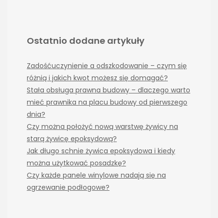
Ostatnio dodane artykuły
Zadośćuczynienie a odszkodowanie – czym się
różnią i jakich kwot możesz się domagać?
Stała obsługa prawna budowy – dlaczego warto
mieć prawnika na placu budowy od pierwszego
dnia?
Czy można położyć nową warstwę żywicy na
starą żywicę epoksydową?
Jak długo schnie żywica epoksydowa i kiedy
można użytkować posadzkę?
Czy każde panele winylowe nadają się na
ogrzewanie podłogowe?