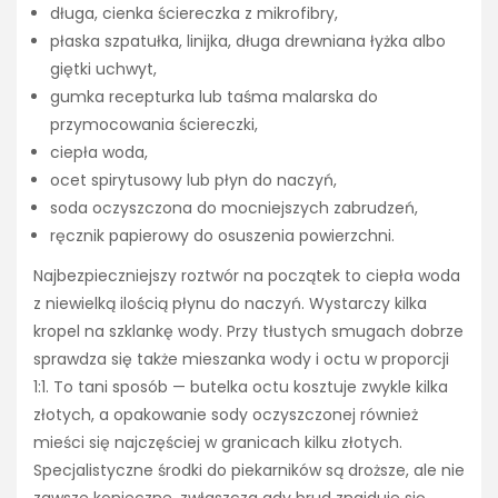
długa, cienka ściereczka z mikrofibry,
płaska szpatułka, linijka, długa drewniana łyżka albo
giętki uchwyt,
gumka recepturka lub taśma malarska do
przymocowania ściereczki,
ciepła woda,
ocet spirytusowy lub płyn do naczyń,
soda oczyszczona do mocniejszych zabrudzeń,
ręcznik papierowy do osuszenia powierzchni.
Najbezpieczniejszy roztwór na początek to ciepła woda
z niewielką ilością płynu do naczyń. Wystarczy kilka
kropel na szklankę wody. Przy tłustych smugach dobrze
sprawdza się także mieszanka wody i octu w proporcji
1:1. To tani sposób — butelka octu kosztuje zwykle kilka
złotych, a opakowanie sody oczyszczonej również
mieści się najczęściej w granicach kilku złotych.
Specjalistyczne środki do piekarników są droższe, ale nie