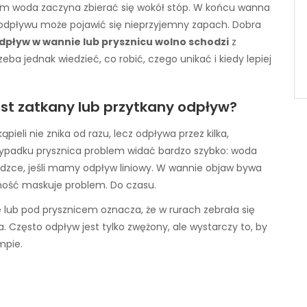
otem woda zaczyna zbierać się wokół stóp. W końcu wanna
z odpływu może pojawić się nieprzyjemny zapach. Dobra
dpływ w wannie lub prysznicu wolno schodzi
z
ba jednak wiedzieć, co robić, czego unikać i kiedy lepiej
st zatkany lub przytkany odpływ?
pieli nie znika od razu, lecz odpływa przez kilka,
przypadku prysznica problem widać bardzo szybko: woda
dzce, jeśli mamy odpływ liniowy. W wannie objaw bywa
ność maskuje problem. Do czasu.
e
lub pod prysznicem oznacza, że w rurach zebrała się
 Często odpływ jest tylko zwężony, ale wystarczy to, by
mpie.