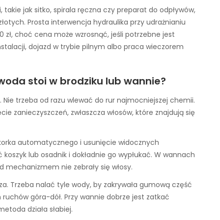
 takie jak sitko, spirala ręczna czy preparat do odpływów,
 złotych. Prosta interwencja hydraulika przy udrażnianiu
 zł, choć cena może wzrosnąć, jeśli potrzebne jest
talacji, dojazd w trybie pilnym albo praca wieczorem
 woda stoi w brodziku lub wannie?
 Nie trzeba od razu wlewać do rur najmocniejszej chemii.
cie zanieczyszczeń, zwłaszcza włosów, które znajdują się
ub korka automatycznego i usunięcie widocznych
 koszyk lub osadnik i dokładnie go wypłukać. W wannach
pod mechanizmem nie zebrały się włosy.
. Trzeba nalać tyle wody, by zakrywała gumową część
 ruchów góra-dół. Przy wannie dobrze jest zatkać
metoda działa słabiej.