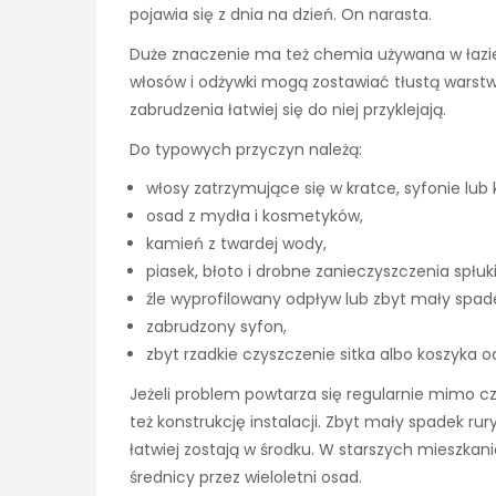
pojawia się z dnia na dzień. On narasta.
Duże znaczenie ma też chemia używana w łazienc
włosów i odżywki mogą zostawiać tłustą warstw
zabrudzenia łatwiej się do niej przyklejają.
Do typowych przyczyn należą:
włosy zatrzymujące się w kratce, syfonie lub 
osad z mydła i kosmetyków,
kamień z twardej wody,
piasek, błoto i drobne zanieczyszczenia spłu
źle wyprofilowany odpływ lub zbyt mały spade
zabrudzony syfon,
zbyt rzadkie czyszczenie sitka albo koszyka
Jeżeli problem powtarza się regularnie mimo cz
też konstrukcję instalacji. Zbyt mały spadek ru
łatwiej zostają w środku. W starszych mieszka
średnicy przez wieloletni osad.