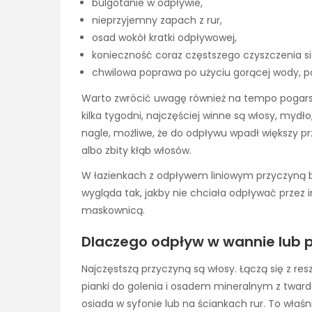
bulgotanie w odpływie,
nieprzyjemny zapach z rur,
osad wokół kratki odpływowej,
konieczność coraz częstszego czyszczenia si
chwilowa poprawa po użyciu gorącej wody, p
Warto zwrócić uwagę również na tempo pogarszan
kilka tygodni, najczęściej winne są włosy, mydło,
nagle, możliwe, że do odpływu wpadł większy p
albo zbity kłąb włosów.
W łazienkach z odpływem liniowym przyczyną b
wygląda tak, jakby nie chciała odpływać przez i
maskownicą.
Dlaczego odpływ w wannie lub p
Najczęstszą przyczyną są włosy. Łączą się z re
pianki do golenia i osadem mineralnym z tward
osiada w syfonie lub na ściankach rur. To właś