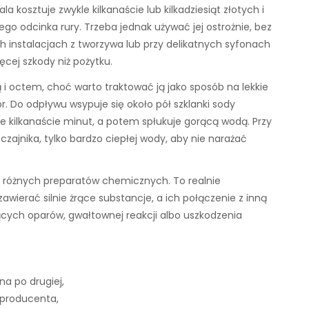
a kosztuje zwykle kilkanaście lub kilkadziesiąt złotych i
go odcinka rury. Trzeba jednak używać jej ostrożnie, bez
h instalacjach z tworzywa lub przy delikatnych syfonach
ej szkody niż pożytku.
octem, choć warto traktować ją jako sposób na lekkie
. Do odpływu wsypuje się około pół szklanki sody
je kilkanaście minut, a potem spłukuje gorącą wodą. Przy
czajnika, tylko bardzo ciepłej wody, aby nie narażać
ć różnych preparatów chemicznych. To realnie
awierać silnie żrące substancje, a ich połączenie z inną
cych oparów, gwałtownej reakcji albo uszkodzenia
na po drugiej,
 producenta,