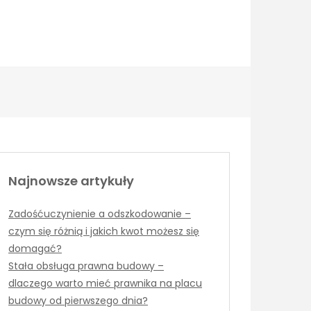
Najnowsze artykuły
Zadośćuczynienie a odszkodowanie –
czym się różnią i jakich kwot możesz się
domagać?
Stała obsługa prawna budowy –
dlaczego warto mieć prawnika na placu
budowy od pierwszego dnia?