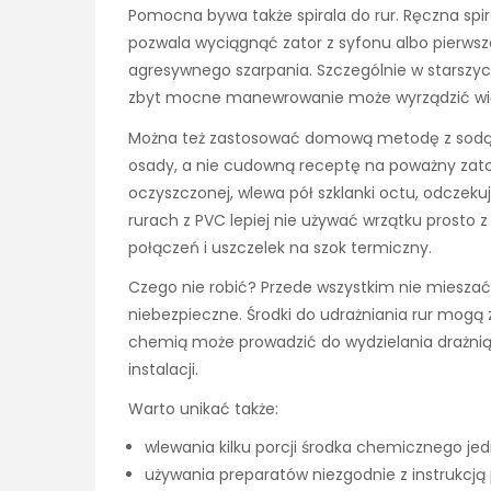
Pomocna bywa także spirala do rur. Ręczna spiral
pozwala wyciągnąć zator z syfonu albo pierwsze
agresywnego szarpania. Szczególnie w starszyc
zbyt mocne manewrowanie może wyrządzić więc
Można też zastosować domową metodę z sodą i 
osady, a nie cudowną receptę na poważny zator
oczyszczonej, wlewa pół szklanki octu, odczeku
rurach z PVC lepiej nie używać wrzątku prosto z 
połączeń i uszczelek na szok termiczny.
Czego nie robić? Przede wszystkim nie miesza
niebezpieczne. Środki do udrażniania rur mogą z
chemią może prowadzić do wydzielania drażnią
instalacji.
Warto unikać także:
wlewania kilku porcji środka chemicznego jed
używania preparatów niezgodnie z instrukcją