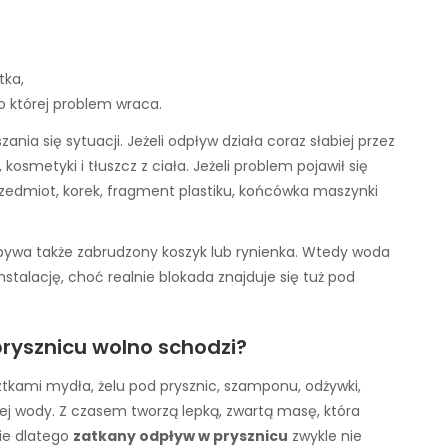
tka,
o której problem wraca.
ia się sytuacji. Jeżeli odpływ działa coraz słabiej przez
 kosmetyki i tłuszcz z ciała. Jeżeli problem pojawił się
rzedmiot, korek, fragment plastiku, końcówka maszynki
ywa także zabrudzony koszyk lub rynienka. Wtedy woda
nstalację, choć realnie blokada znajduje się tuż pod
rysznicu wolno schodzi?
sztkami mydła, żelu pod prysznic, szamponu, odżywki,
ej wody. Z czasem tworzą lepką, zwartą masę, która
nie dlatego
zatkany odpływ w prysznicu
zwykle nie