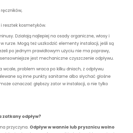
 ręczników,
 i resztek kosmetyków.
sy. Działają najlepiej na osady organiczne, włosy i
 rurze. Mogą też uszkodzić elementy instalacji, jeśli są
 Jeżeli po jednym prawidłowym użyciu nie ma poprawy,
y sensowniejsze jest mechaniczne czyszczenie odpływu.
 wcale, problem wraca po kilku dniach, z odpływu
alewane są inne punkty sanitarne albo słychać głośne
oże oznaczać głębszy zator w instalacji, a nie tylko
a zatkany odpływ?
bna przyczyna.
Odpływ w wannie lub prysznicu wolno