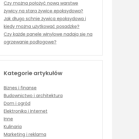
Czy można położyć nową warstwę
żywicy na starą żywicę epoksydową?
Jak długo schnie żywica epoksydowa i
kiedy można użytkować posadzkę?
Czy każde panele winylowe nadają się na
ogrzewanie podłogowe?
Kategorie artykułów
Biznes i finanse
Budownictwo i architektura
Dom i ogród
Elektronika i Internet
Inne
Kulinaria
Marketing i reklama