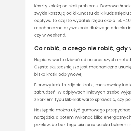
Koszty zależą od skali problemu. Domowe środki,
zwykle kosztują od kilkunastu do kilkudziesięciu
odpływu to często wydatek rzędu około 150–400
mechaniczne czyszczenie dłuższego odcinka ins
czy w weekend.
Co robić, a czego nie robić, gdy
Najpierw warto działać od najprostszych metod.
Często skuteczniejsze jest mechaniczne usunię
blisko kratki odpływowej.
Pierwszy krok to zdjęcie kratki, maskownicy l
zabrudzeń. W odpływach liniowych trzeba wyjąć
z korkiem typu klik-klak warto sprawdzić, czy 
Następnie można użyć gumowego przepychacza
narzędzia, a potem wykonać kilka energicznych
przelew, bo bez tego ciśnienie ucieka bokiem i 