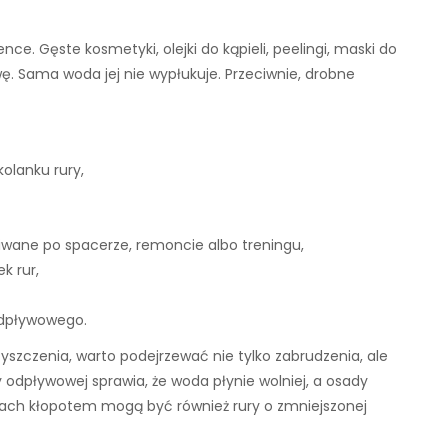
e. Gęste kosmetyki, olejki do kąpieli, peelingi, maski do
ę. Sama woda jej nie wypłukuje. Przeciwnie, drobne
kolanku rury,
kiwane po spacerze, remoncie albo treningu,
k rur,
 odpływowego.
yszczenia, warto podejrzewać nie tylko zabrudzenia, ale
ry odpływowej sprawia, że woda płynie wolniej, a osady
niach kłopotem mogą być również rury o zmniejszonej