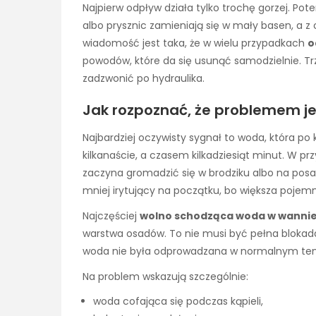
Najpierw odpływ działa tylko trochę gorzej. P
albo prysznic zamieniają się w mały basen, a 
wiadomość jest taka, że w wielu przypadkach
o
powodów, które da się usunąć samodzielnie. Trze
zadzwonić po hydraulika.
Jak rozpoznać, że problemem je
Najbardziej oczywisty sygnał to woda, która po ką
kilkanaście, a czasem kilkadziesiąt minut. W 
zaczyna gromadzić się w brodziku albo na posa
mniej irytujący na początku, bo większa pojem
Najczęściej
wolno schodząca woda w wanni
warstwa osadów. To nie musi być pełna blokada.
woda nie była odprowadzana w normalnym te
Na problem wskazują szczególnie:
woda cofająca się podczas kąpieli,