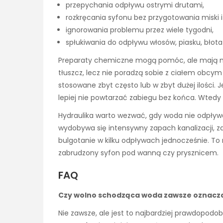
przepychania odpływu ostrymi drutami,
rozkręcania syfonu bez przygotowania miski i
ignorowania problemu przez wiele tygodni,
spłukiwania do odpływu włosów, piasku, błota
Preparaty chemiczne mogą pomóc, ale mają minu
tłuszcz, lecz nie poradzą sobie z ciałem obcym w
stosowane zbyt często lub w zbyt dużej ilości.
lepiej nie powtarzać zabiegu bez końca. Wted
Hydraulika warto wezwać, gdy woda nie odpływa
wydobywa się intensywny zapach kanalizacji, z
bulgotanie w kilku odpływach jednocześnie. To m
zabrudzony syfon pod wanną czy prysznicem.
FAQ
Czy wolno schodząca woda zawsze oznacz
Nie zawsze, ale jest to najbardziej prawdopodo